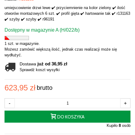
umiejscowienie drzwi lewe ✔️ przyciemnienie na kolor zielony ✔️ ilość
otworów montażowych 6 szt. ✔️ profil gięta ✔️ hartowanie tak ✔️ r131163
✔️ szyby ✔️ szyby ✔️ r96191
Dostępny w magazynie A (H/022/b)
1 szt. w magazynie.
Możesz zamówić większą ilość, jednak czas realizacji może się
wydłużyć.
już od 36,95 zł
Dostawa
Sprawdź koszt wysyłki
623,95 zł
brutto
-
+
DO KOSZYKA
Kupiło
8
osób