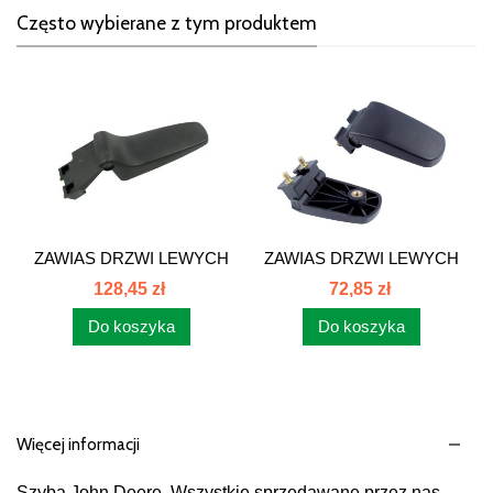
Często wybierane z tym produktem
ZAWIAS DRZWI LEWYCH
ZAWIAS DRZWI LEWYCH
DOLNY JOHN...
GÓRNY...
128,45 zł
72,85 zł
Do koszyka
Do koszyka
Więcej informacji
Szyba John Deere. Wszystkie sprzedawane przez nas