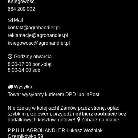
Księgowość
664 209 002
Mail
kontakt@agrohandler.pl
reklamacje@agrohandler.pl
ksiegowosc@agrohandler.pl
Godziny otwarcia
8:00-17:00 pon.-piąt.
8:00-14:00 sob.
Wysyłka
Towar wysyłamy kurierem DPD lub InPost
Nie czekaj w kolejkach! Zamów przez stronę, opłać
szybkim przelewem, przyjedź i
odbierz osobiście
bez
dodatkowych kosztów, gotowe!
Zobacz na mapie
P.P.H.U. AGROHANDLER Łukasz Woźniak
Czernikówko 59