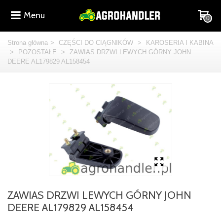
Menu
0
Strona główna
>
CZĘŚCI DO CIĄGNIKÓW
>
KAROSERIA I KABINA
>
POZOSTAŁE
>
ZAWIAS DRZWI LEWYCH GÓRNY JOHN
DEERE AL179829 AL158454
ZAWIAS DRZWI LEWYCH GÓRNY JOHN
DEERE AL179829 AL158454