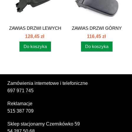
ZAWIAS DRZWI LEWYCH
ZAWIAS DRZWI GÓRNY
DOLNY JOHN...
PRAWY JOHN...
128,45 zł
116,45 zł
Do koszyka
Do koszyka
Zamówienia internetowe i telefoniczne
697 971 745
Reklamacje
515 387 709
Sklep stacjonarny Czernikówko 59
54 287 50 68