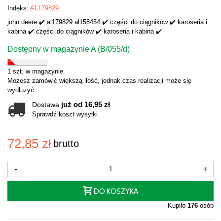
Indeks:
AL179829
john deere ✔️ al179829 al158454 ✔️ części do ciągników ✔️ karoseria i
kabina ✔️ części do ciągników ✔️ karoseria i kabina ✔️
Dostępny w magazynie A (B/055/d)
1 szt. w magazynie.
Możesz zamówić większą ilość, jednak czas realizacji może się
wydłużyć.
już od 16,95 zł
Dostawa
Sprawdź koszt wysyłki
72,85 zł
brutto
-
+
DO KOSZYKA
Kupiło
176
osób