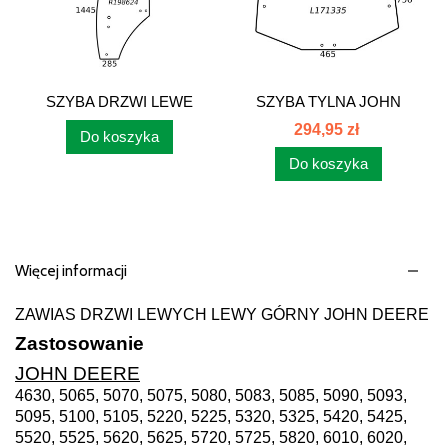
SZYBA DRZWI LEWE
SZYBA TYLNA JOHN
JOHN DEERE 5000...
DEERE II...
294,95 zł
Do koszyka
Do koszyka
Więcej informacji
ZAWIAS DRZWI LEWYCH LEWY GÓRNY JOHN DEERE
Zastosowanie
JOHN DEERE
4630, 5065, 5070, 5075, 5080, 5083, 5085, 5090, 5093,
5095, 5100, 5105, 5220, 5225, 5320, 5325, 5420, 5425,
5520, 5525, 5620, 5625, 5720, 5725, 5820, 6010, 6020,