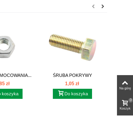
MOCOWANIA...
ŚRUBA POKRYWY
SZCZĘ
USZCZELNIACZA...
KO
85 zł
1,05 zł
Na górę
 koszyka
Do koszyka
0
Koszyk