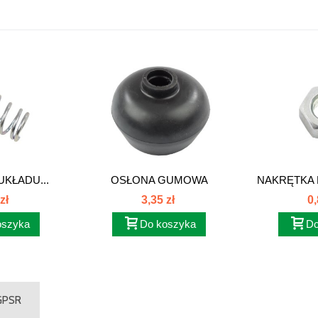
KŁADU...
OSŁONA GUMOWA
NAKRĘTKA 
DZWIGNI...
zł
3,35 zł
0,
oszyka
Do koszyka
Do
 GPSR