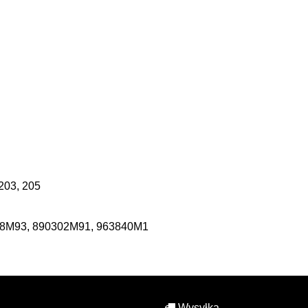
 203, 205
68M93, 890302M91, 963840M1
Wysyłka