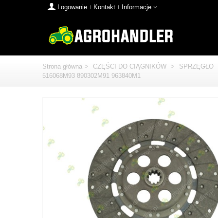
Logowanie
Kontakt
Informacje
Strona główna
>
CZĘŚCI DO CIĄGNIKÓW
>
SPRZĘGŁO
516068M93 890302M91 963840M1