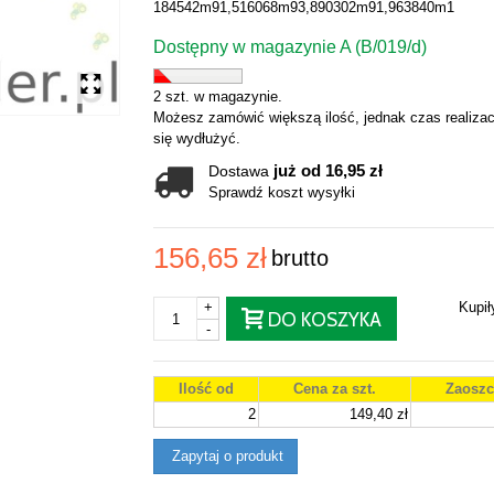
184542m91,516068m93,890302m91,963840m1
Dostępny w magazynie A (B/019/d)
2 szt. w magazynie.
Możesz zamówić większą ilość, jednak czas realizac
się wydłużyć.
już od 16,95 zł
Dostawa
Sprawdź koszt wysyłki
156,65 zł
brutto
+
Kupi
DO KOSZYKA
-
Ilość od
Cena za szt.
Zaoszc
2
149,40 zł
Zapytaj o produkt