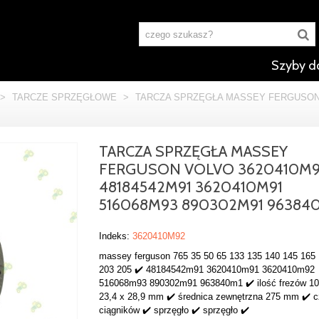
Szyby d
>
TARCZE SPRZĘGŁOWE
>
TARCZA SPRZĘGŁA MASSEY FERGUSON V
TARCZA SPRZĘGŁA MASSEY
FERGUSON VOLVO 3620410M
48184542M91 3620410M91
516068M93 890302M91 96384
Indeks:
3620410M92
massey ferguson 765 35 50 65 133 135 140 145 165
203 205 ✔️ 48184542m91 3620410m91 3620410m92
516068m93 890302m91 963840m1 ✔️ ilość frezów 10
23,4 x 28,9 mm ✔️ średnica zewnętrzna 275 mm ✔️ c
ciągników ✔️ sprzęgło ✔️ sprzęgło ✔️