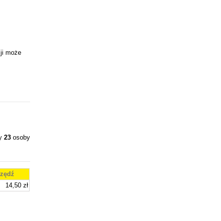
ji może
ły
23
osoby
zędź
14,50 zł