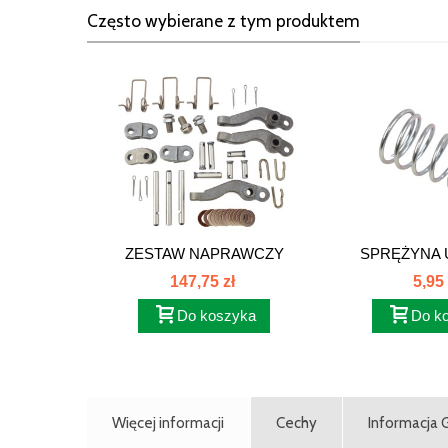
Często wybierane z tym produktem
ZESTAW NAPRAWCZY
SPRĘŻYNA U
DOCISKU...
147,75 zł
5,95 
Do koszyka
Do k
Więcej informacji
Cechy
Informacja