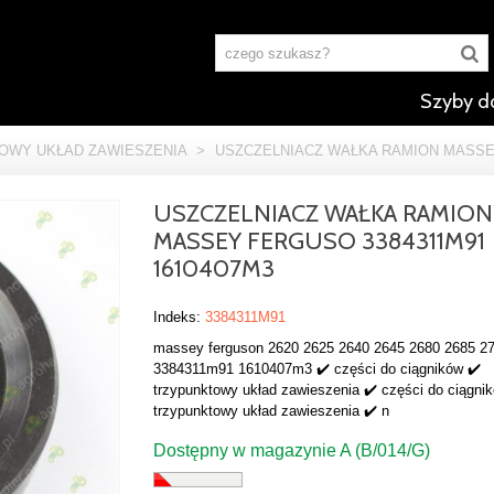
Szyby d
OWY UKŁAD ZAWIESZENIA
>
USZCZELNIACZ WAŁKA RAMION MASSEY
USZCZELNIACZ WAŁKA RAMION
MASSEY FERGUSO 3384311M91
1610407M3
Indeks:
3384311M91
massey ferguson 2620 2625 2640 2645 2680 2685 27
3384311m91 1610407m3 ✔️ części do ciągników ✔️
trzypunktowy układ zawieszenia ✔️ części do ciągni
trzypunktowy układ zawieszenia ✔️ n
Dostępny w magazynie A (B/014/G)