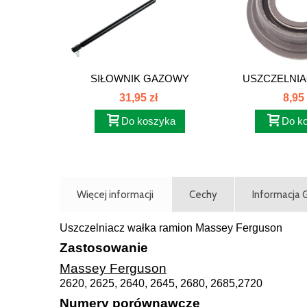
SIŁOWNIK GAZOWY
USZCZELNIA
TYLNEJ...
POMPY
31,95 zł
8,95 
Do koszyka
Do k
Więcej informacji
Cechy
Informacja
Uszczelniacz wałka ramion Massey Ferguson
Zastosowanie
Massey Ferguson
2620, 2625, 2640, 2645, 2680, 2685,2720
Numery porównawcze