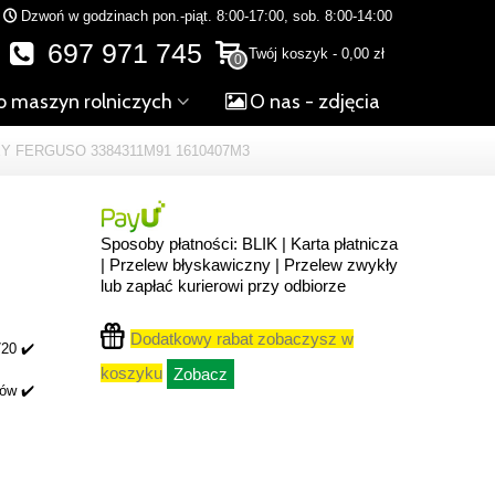
Dzwoń w godzinach pon.-piąt. 8:00-17:00, sob. 8:00-14:00
697 971 745
Twój koszyk
-
0,00 zł
0
o maszyn rolniczych
O nas - zdjęcia
 FERGUSO 3384311M91 1610407M3
Sposoby płatności: BLIK | Karta płatnicza
| Przelew błyskawiczny | Przelew zwykły
lub zapłać kurierowi przy odbiorze
Dodatkowy rabat zobaczysz w
20 ✔️
koszyku
Zobacz
ków ✔️