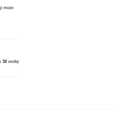
ji może
ły
32
osoby