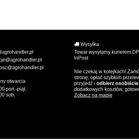
Wysyłka
@agrohandler.pl
Towar wysyłamy kurierem DP
InPost
cje@agrohandler.pl
osc@agrohandler.pl
Nie czekaj w kolejkach! Zam
stronę, opłać szybkim przel
ny otwarcia
przyjedź i
odbierz osobiście
00 pon.-piąt.
dodatkowych kosztów, gotow
00 sob.
Zobacz na mapie