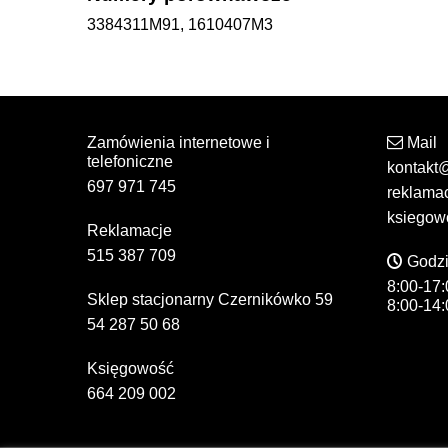
3384311M91, 1610407M3
Zamówienia internetowe i
Mail
telefoniczne
kontakt
697 971 745
reklama
ksiegow
Reklamacje
515 387 709
Godzi
8:00-17:
Sklep stacjonarny Czernikówko 59
8:00-14:
54 287 50 68
Księgowość
664 209 002