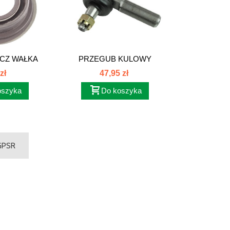
CZ WAŁKA
PRZEGUB KULOWY
...
MASSEY FERGUSON...
zł
47,95 zł
oszyka
Do koszyka
 GPSR