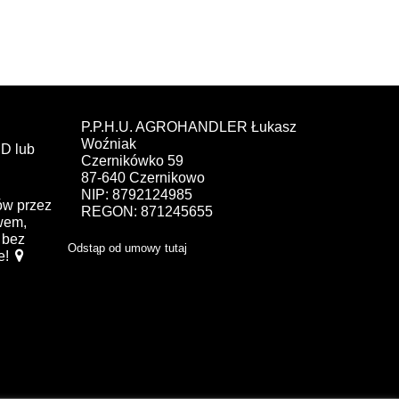
P.P.H.U. AGROHANDLER Łukasz
Woźniak
D lub
Czernikówko 59
87-640 Czernikowo
NIP: 8792124985
ów przez
REGON: 871245655
ewem,
bez
Odstąp od umowy tutaj
e!