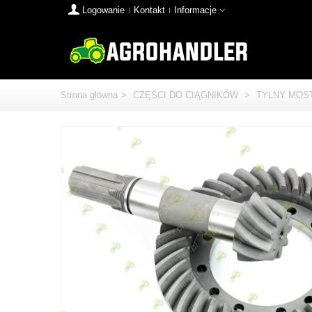
Logowanie
Kontakt
Informacje
Strona główna
>
CZĘŚCI DO CIĄGNIKÓW
>
TYLNY MOS