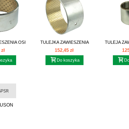
ESZENIA OSI
TULEJKA ZAWIESZENIA
TULEJA ZA
40...
OSI...
MAS
 zł
152,45 zł
125
oszyka
Do koszyka
Do
 GPSR
GUSON