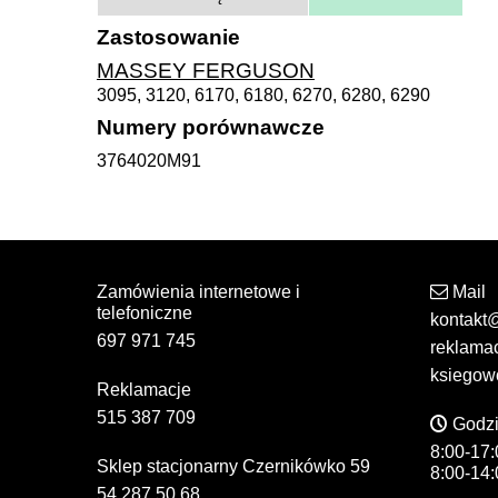
Zastosowanie
MASSEY FERGUSON
3095, 3120, 6170, 6180, 6270, 6280, 6290
Numery porównawcze
3764020M91
Zamówienia internetowe i
Mail
telefoniczne
kontakt
697 971 745
reklama
ksiegow
Reklamacje
515 387 709
Godzi
8:00-17:
Sklep stacjonarny Czernikówko 59
8:00-14:
54 287 50 68