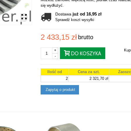
się wydłużyć.
już od 16,95 zł
Dostawa
Sprawdź koszt wysyłki
2 433,15 zł
brutto
+
Kup
DO KOSZYKA
-
Ilość od
Cena za szt.
Zaoszc
2
2 321,70 zł
Zapytaj o produkt