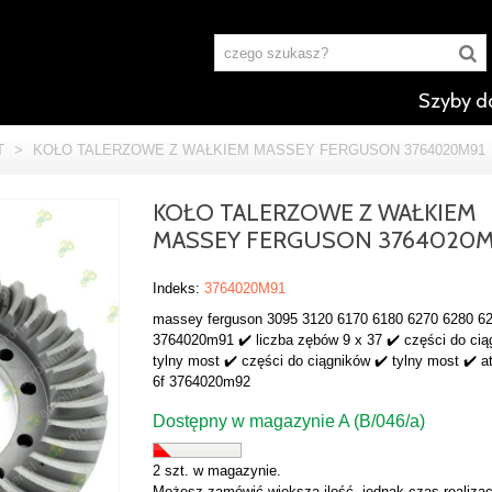
Szyby d
T
>
KOŁO TALERZOWE Z WAŁKIEM MASSEY FERGUSON 3764020M91
KOŁO TALERZOWE Z WAŁKIEM
MASSEY FERGUSON 3764020M
Indeks:
3764020M91
massey ferguson 3095 3120 6170 6180 6270 6280 62
3764020m91 ✔️ liczba zębów 9 x 37 ✔️ części do cią
tylny most ✔️ części do ciągników ✔️ tylny most ✔️ a
6f 3764020m92
Dostępny w magazynie A (B/046/a)
2 szt. w magazynie.
Możesz zamówić większą ilość, jednak czas realizac