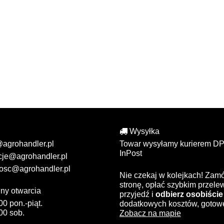
Wysyłka
@agrohandler.pl
Towar wysyłamy kurierem DP
InPost
cje@agrohandler.pl
osc@agrohandler.pl
Nie czekaj w kolejkach! Zam
stronę, opłać szybkim przel
ny otwarcia
przyjedź i
odbierz osobiście
00 pon.-piąt.
dodatkowych kosztów, gotow
00 sob.
Zobacz na mapie