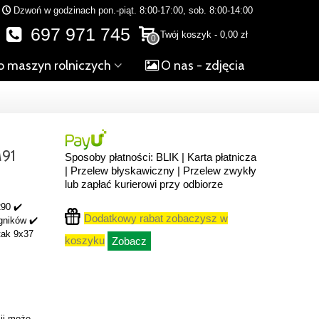
Dzwoń w godzinach pon.-piąt. 8:00-17:00, sob. 8:00-14:00
697 971 745
Twój koszyk
-
0,00 zł
0
o maszyn rolniczych
O nas - zdjęcia
91
Sposoby płatności: BLIK | Karta płatnicza
| Przelew błyskawiczny | Przelew zwykły
lub zapłać kurierowi przy odbiorze
90 ✔️
Dodatkowy rabat zobaczysz w
gników ✔️
tak 9x37
koszyku
Zobacz
ji może