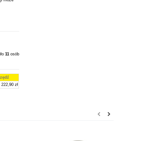
iło
11
osób
zędź
222,90 zł