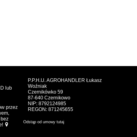
P.P.H.U. AGROHANDLER Łukasz
Woźniak
D lub
Czernikówko 59
87-640 Czernikowo
NIP: 8792124985
ów przez
REGON: 871245655
ewem,
bez
Odstąp od umowy tutaj
e!