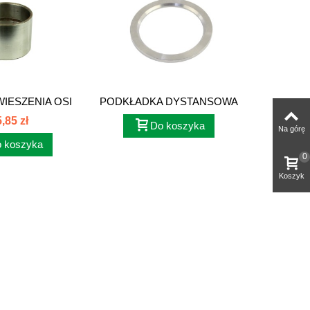
WIESZENIA OSI
PODKŁADKA DYSTANSOWA
PODKŁAD
SEY...
OSI...
,85 zł
Do koszyka
Na górę
 koszyka
0
Koszyk