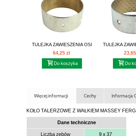
TULEJKA ZAWIESZENIA OSI
TULEJKA ZAWI
3712072M1
80x86x
64,25 zł
23,65
Do koszyka
Do k
Więcej informacji
Cechy
Informacja
KOŁO TALERZOWE Z WAŁKIEM MASSEY FER
Dane techniczne
Liczba zębów
9 x 37