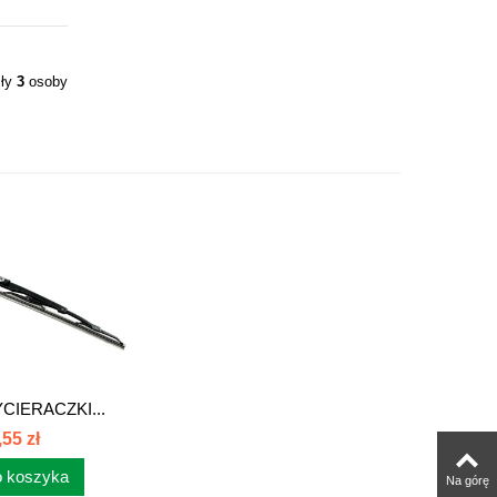
iły
3
osoby
CIERACZKI...
,55 zł
 koszyka
Na górę