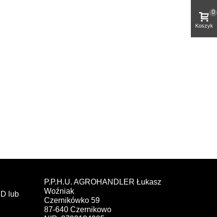
0
Koszyk
P.P.H.U. AGROHANDLER Łukasz
Woźniak
D lub
Czernikówko 59
87-640 Czernikowo