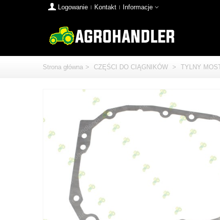
Logowanie
Kontakt
Informacje
Strona główna
>
CZĘŚCI DO CIĄGNIKÓW
>
TYLNY MOS