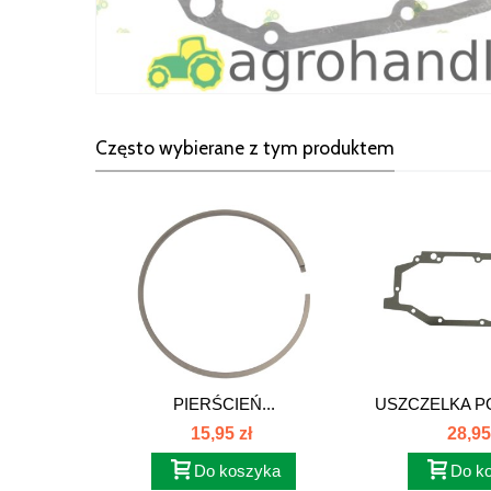
Często wybierane z tym produktem
PIERŚCIEŃ...
USZCZELKA P
JOHN
15,95 zł
28,95
Do koszyka
Do k