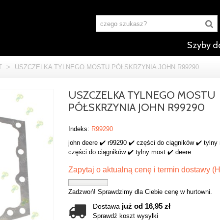
Szyby d
T
>
USZCZELKA TYLNEGO MOSTU PÓŁSKRZYNIA JOHN R99290
USZCZELKA TYLNEGO MOSTU
PÓŁSKRZYNIA JOHN R99290
Indeks:
R99290
john deere ✔️ r99290 ✔️ części do ciągników ✔️ tylny
części do ciągników ✔️ tylny most ✔️ deere
Zapytaj o aktualną cenę i termin dostawy (H
Zadzwoń! Sprawdzimy dla Ciebie cenę w hurtowni.
już od 16,95 zł
Dostawa
Sprawdź koszt wysyłki