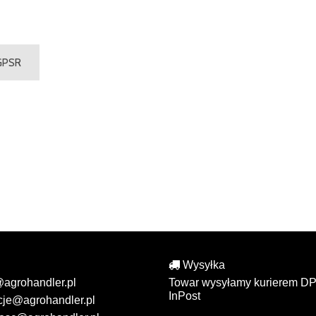
 GPSR
Wysyłka
@agrohandler.pl
Towar wysyłamy kurierem DP
InPost
cje@agrohandler.pl