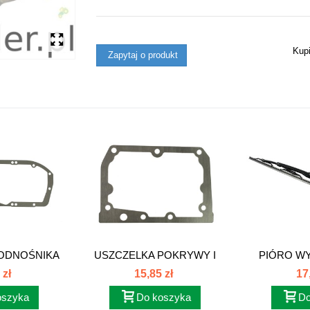
Kup
Zapytaj o produkt
ODNOŚNIKA
USZCZELKA POKRYWY I
PIÓRO WY
...
ROZDZIELACZA...
 zł
15,85 zł
17
oszyka
Do koszyka
Do