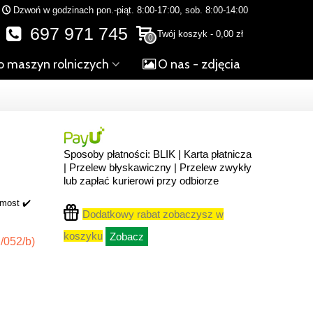
Dzwoń w godzinach pon.-piąt. 8:00-17:00, sob. 8:00-14:00
697 971 745
Twój koszyk
-
0,00 zł
0
o maszyn rolniczych
O nas - zdjęcia
Sposoby płatności: BLIK | Karta płatnicza
| Przelew błyskawiczny | Przelew zwykły
lub zapłać kurierowi przy odbiorze
 most ✔️
Dodatkowy rabat zobaczysz w
koszyku
Zobacz
/052/b)