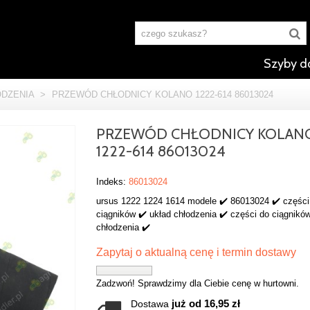
Szyby d
ODZENIA
>
PRZEWÓD CHŁODNICY KOLANO 1222-614 86013024
PRZEWÓD CHŁODNICY KOLAN
1222-614 86013024
Indeks:
86013024
ursus 1222 1224 1614 modele ✔️ 86013024 ✔️ części
ciągników ✔️ układ chłodzenia ✔️ części do ciągników
chłodzenia ✔️
Zapytaj o aktualną cenę i termin dostawy
Zadzwoń! Sprawdzimy dla Ciebie cenę w hurtowni.
już od 16,95 zł
Dostawa