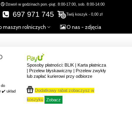
Dzwoń w godzinach pon.-piąt. 8:00-17:00, sob. 8:00-14:00
697 971 745
Twój koszyk
-
0,00 zł
0
o maszyn rolniczych
O nas - zdjęcia
O
Sposoby płatności: BLIK | Karta płatnicza
| Przelew błyskawiczny | Przelew zwykły
lub zapłać kurierowi przy odbiorze
 do
Dodatkowy rabat zobaczysz w
 ✔️ układ
koszyku
Zobacz