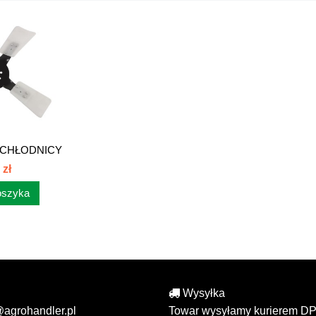
CHŁODNICY
KI...
 zł
oszyka
Wysyłka
@agrohandler.pl
Towar wysyłamy kurierem DP