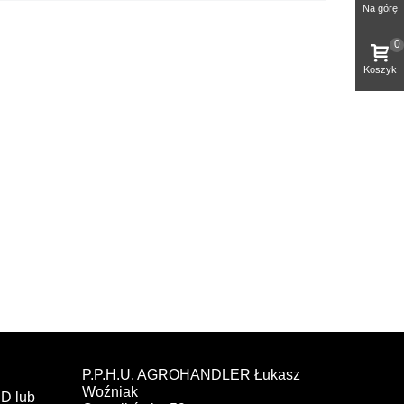
Na górę
0
Koszyk
P.P.H.U. AGROHANDLER Łukasz
Woźniak
D lub