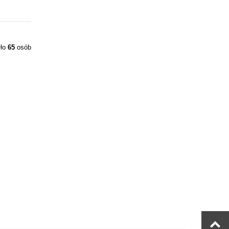
iło
65
osób