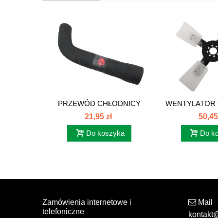
PRZEWÓD CHŁODNICY
WENTYLATOR 
KOLANO KRÓTKIE...
4-ŁOPAT
21,95 zł
50,45
Do koszyka
Do k
Zamówienia internetowe i
Mail
telefoniczne
kontakt