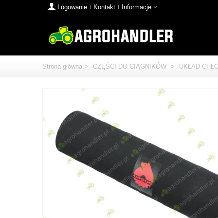
Logowanie
Kontakt
Informacje
Strona główna
>
CZĘŚCI DO CIĄGNIKÓW
>
UKŁAD CHŁ