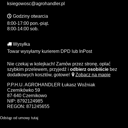
ksiegowosc@agrohandler.pl
Godziny otwarcia
8:00-17:00 pon.-piąt.
8:00-14:00 sob.
Wysyłka
Towar wysyłamy kurierem DPD lub InPost
Nie czekaj w kolejkach! Zamów przez stronę, opłać
szybkim przelewem, przyjedź i
odbierz osobiście
bez
dodatkowych kosztów, gotowe!
Zobacz na mapie
P.P.H.U. AGROHANDLER Łukasz Woźniak
Czernikówko 59
87-640 Czernikowo
NIP: 8792124985
REGON: 871245655
Odstąp od umowy tutaj