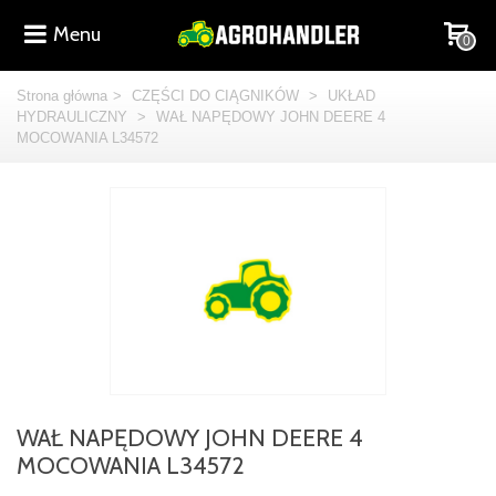
Menu
0
Strona główna
>
CZĘŚCI DO CIĄGNIKÓW
>
UKŁAD
HYDRAULICZNY
>
WAŁ NAPĘDOWY JOHN DEERE 4
MOCOWANIA L34572
WAŁ NAPĘDOWY JOHN DEERE 4
MOCOWANIA L34572