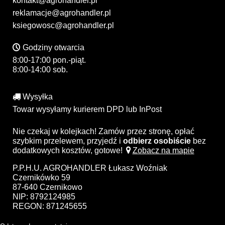
kontakt@agrohandler.pl
reklamacje@agrohandler.pl
ksiegowosc@agrohandler.pl
Godziny otwarcia
8:00-17:00 pon.-piąt.
8:00-14:00 sob.
Wysyłka
Towar wysyłamy kurierem DPD lub InPost
Nie czekaj w kolejkach! Zamów przez stronę, opłać
szybkim przelewem, przyjedź i
odbierz osobiście
bez
dodatkowych kosztów, gotowe!
Zobacz na mapie
P.P.H.U. AGROHANDLER Łukasz Woźniak
Czernikówko 59
87-640 Czernikowo
NIP: 8792124985
REGON: 871245655