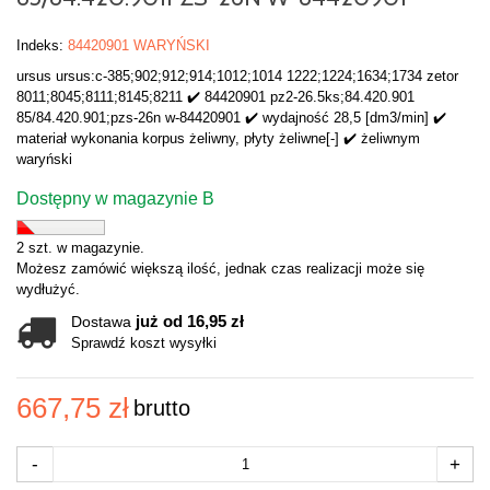
Indeks:
84420901 WARYŃSKI
ursus ursus:c-385;902;912;914;1012;1014 1222;1224;1634;1734 zetor
8011;8045;8111;8145;8211 ✔️ 84420901 pz2-26.5ks;84.420.901
85/84.420.901;pzs-26n w-84420901 ✔️ wydajność 28,5 [dm3/min] ✔️
materiał wykonania korpus żeliwny, płyty żeliwne[-] ✔️ żeliwnym
waryński
Dostępny w magazynie B
2 szt. w magazynie.
Możesz zamówić większą ilość, jednak czas realizacji może się
wydłużyć.
już od 16,95 zł
Dostawa
Sprawdź koszt wysyłki
667,75 zł
brutto
-
+