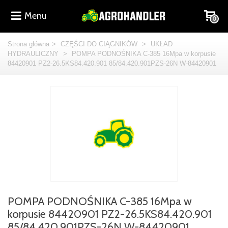
Menu
0
Strona główna
>
CZĘŚCI DO CIĄGNIKÓW
>
UKŁAD
HYDRAULICZNY
>
POMPA PODNOŚNIKA C-385 16Mpa w korpusie
84420901 PZ2-26.5KS84.420.901 85/84.420.901PZS-26N W-84420901
POMPA PODNOŚNIKA C-385 16Mpa w
korpusie 84420901 PZ2-26.5KS84.420.901
85/84.420.901PZS-26N W-84420901