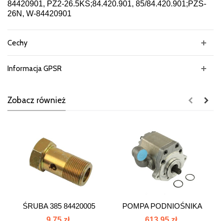
84420901, PZ2-26.5KS;84.420.901, 85/84.420.901;PZS-
26N, W-84420901
Cechy
Informacja GPSR
Zobacz również
ŚRUBA 385 84420005
POMPA PODNIOŚNIKA
PZ2-19KS...
9,75 zł
613,95 zł