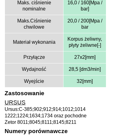
Maks. ciśnienie
16,0 / 160[Mpa /
nominalne
bar]
Maks.Ciśnienie
20,0 / 200[Mpa /
chwilowe
bar
Korpus żeliwny,
Materiał wykonania
płyty żeliwne[-]
Przyłącze
27x2[mm]
Wydajność
28,5 [dm3/min]
Wyejście
32[mm]
Zastosowanie
URSUS
Ursus:C-385;902;912;914;1012;1014
1222;1224;1634;1734 oraz pochodne
Zetor 8011;8045;8111;8145;8211
Numery porównawcze