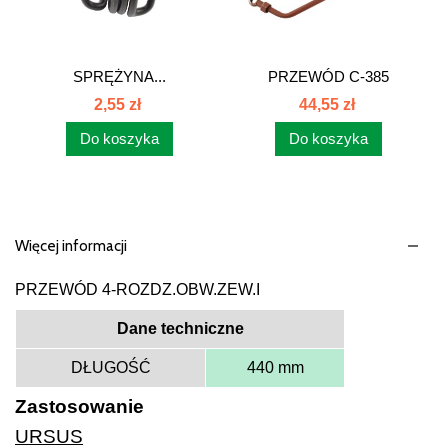
SPRĘŻYNA...
PRZEWÓD C-385
86407080 88413320
2,55 zł
44,55 zł
Do koszyka
Do koszyka
Więcej informacji
PRZEWÓD 4-ROZDZ.OBW.ZEW.I
Dane techniczne
DŁUGOŚĆ
440 mm
Zastosowanie
URSUS