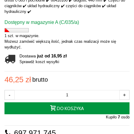
ursus c-385 i pochodne ✔️ 80410100 ✔️ długość 440 mm ✔️ części do
ciągników ✔️ układ hydrauliczny ✔️ części do ciągników ✔️ układ
hydrauliczny ✔️
Dostępny w magazynie A (C/035/a)
1 szt. w magazynie.
Możesz zamówić większą ilość, jednak czas realizacji może się
wydłużyć.
już od 16,95 zł
Dostawa
Sprawdź koszt wysyłki
46,25 zł
brutto
-
+
DO KOSZYKA
Kupiło
7
osób
697 971 745