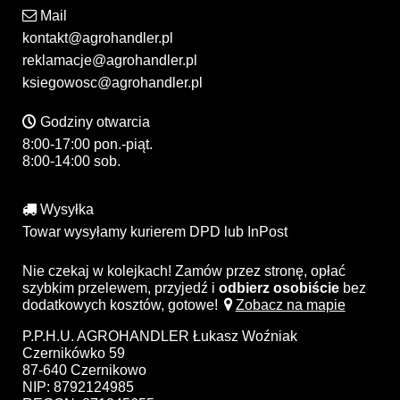
Mail
kontakt@agrohandler.pl
reklamacje@agrohandler.pl
ksiegowosc@agrohandler.pl
Godziny otwarcia
8:00-17:00 pon.-piąt.
8:00-14:00 sob.
Wysyłka
Towar wysyłamy kurierem DPD lub InPost
Nie czekaj w kolejkach! Zamów przez stronę, opłać
szybkim przelewem, przyjedź i
odbierz osobiście
bez
dodatkowych kosztów, gotowe!
Zobacz na mapie
P.P.H.U. AGROHANDLER Łukasz Woźniak
Czernikówko 59
87-640 Czernikowo
NIP: 8792124985