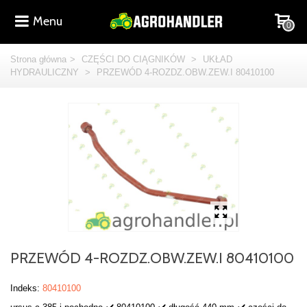
Menu
0
Strona główna
>
CZĘŚCI DO CIĄGNIKÓW
>
UKŁAD
HYDRAULICZNY
>
PRZEWÓD 4-ROZDZ.OBW.ZEW.I 80410100
PRZEWÓD 4-ROZDZ.OBW.ZEW.I 80410100
Indeks:
80410100