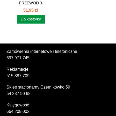
PRZEWÓD 3-
ROZDZ.OBW.ZEW.I
51,95 zł
80410090
Do koszyka
Zamówienia internetowe i telefoniczne
697 971 745
Reklamacje
515 387 709
Sklep stacjonarny Czernikówko 59
54 287 50 68
Księgowość
664 209 002