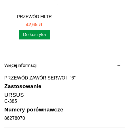
PRZEWÓD FILTR
SERWO ZLEWNY
42,65 zł
86278080
Do koszyka
Więcej informacji
PRZEWÓD ZAWÓR SERWO II "6"
Zastosowanie
URSUS
C-385
Numery porównawcze
86278070