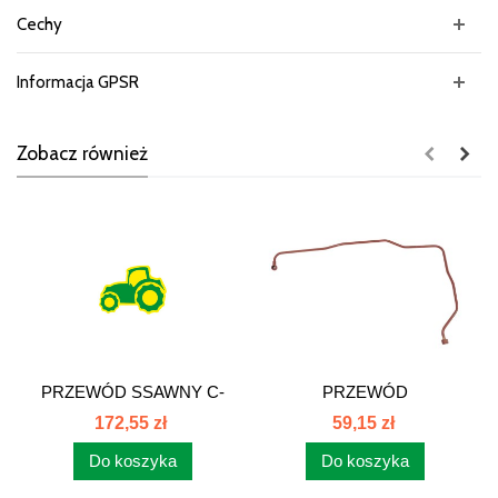
Cechy
Informacja GPSR
Zobacz również
PRZEWÓD SSAWNY C-
PRZEWÓD
385 6CYL 86278100
PRZELEWOWY C385
172,55 zł
59,15 zł
86278090
Do koszyka
Do koszyka