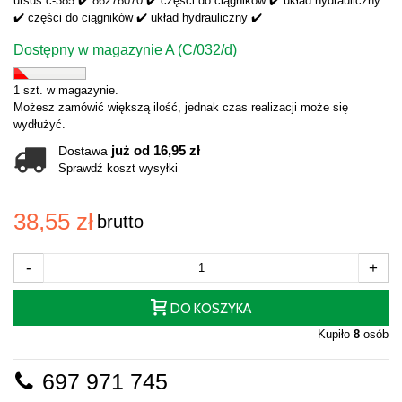
ursus c-385 ✔️ 86278070 ✔️ części do ciągników ✔️ układ hydrauliczny
✔️ części do ciągników ✔️ układ hydrauliczny ✔️
Dostępny w magazynie A (C/032/d)
1 szt. w magazynie.
Możesz zamówić większą ilość, jednak czas realizacji może się
wydłużyć.
już od 16,95 zł
Dostawa
Sprawdź koszt wysyłki
38,55 zł
brutto
-
+
DO KOSZYKA
Kupiło
8
osób
697 971 745