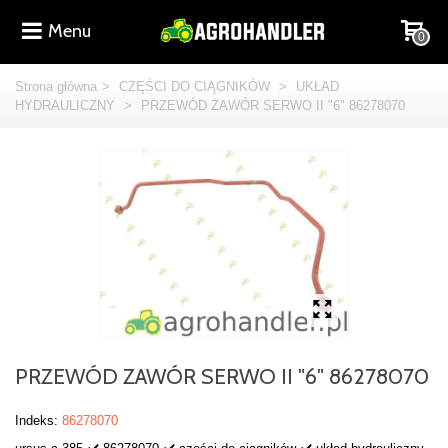
Menu
0
Strona główna
>
CZĘŚCI DO CIĄGNIKÓW
>
UKŁAD
HYDRAULICZNY
>
PRZEWÓD ZAWÓR SERWO II "6" 86278070
PRZEWÓD ZAWÓR SERWO II "6" 86278070
Indeks:
86278070