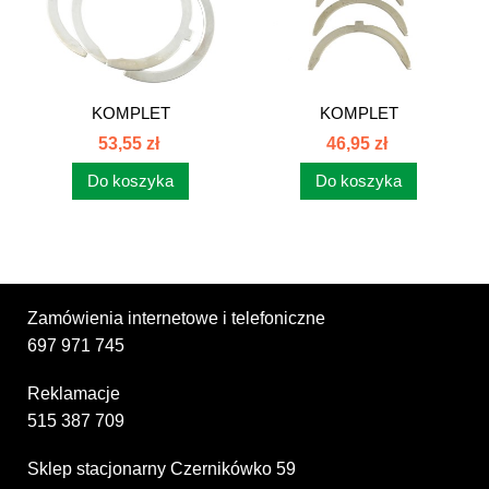
KOMPLET
KOMPLET
PÓŁPIERŚCIENI N.000
PÓŁPIERŚCIENI N.050
53,55 zł
46,95 zł
C385...
C385...
Do koszyka
Do koszyka
Zamówienia internetowe i telefoniczne
697 971 745
Reklamacje
515 387 709
Sklep stacjonarny Czernikówko 59