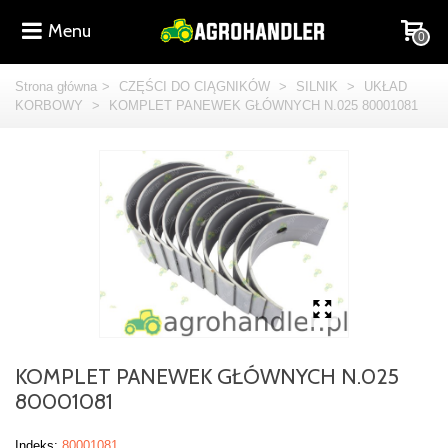
Menu
0
Strona główna
>
CZĘŚCI DO CIĄGNIKÓW
>
SILNIK
>
UKŁAD
KORBOWY
>
KOMPLET PANEWEK GŁÓWNYCH N.025 80001081
KOMPLET PANEWEK GŁÓWNYCH N.025
80001081
Indeks:
80001081