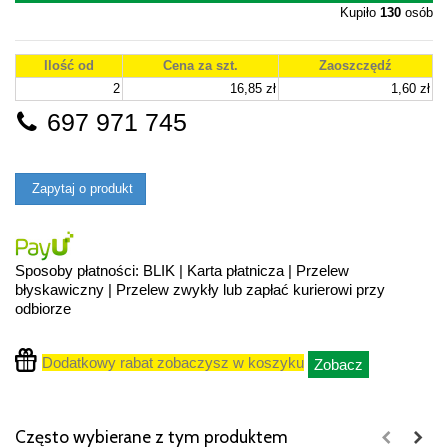
Kupiło
130
osób
Ilość od
Cena za szt.
Zaoszczędź
2
16,85 zł
1,60 zł
697 971 745
Zapytaj o produkt
Sposoby płatności: BLIK | Karta płatnicza | Przelew
błyskawiczny | Przelew zwykły lub zapłać kurierowi przy
odbiorze
Dodatkowy rabat zobaczysz w koszyku
Zobacz
Często wybierane z tym produktem