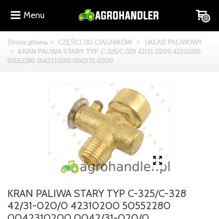
Menu
0
Strona główna
>
CZĘŚCI DO CIĄGNIKÓW
>
UKŁAD PALIWOWY
>
KRAN PALIWA STARY TYP C-325/C-328 42/31-020/0 42310200
50552280 0042310200 0042/31-020/0
KRAN PALIWA STARY TYP C-325/C-328
42/31-020/0 42310200 50552280
0042310200 0042/31-020/0