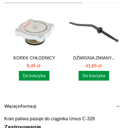
KOREK CHŁODNICY
DŹWIGNIA ZMIANY...
WODY...
6,45 zł
41,65 zł
Do koszyka
Do koszyka
Więcej informacji
Kran paliwa pasuje do ciągnika Ursus C-328
Zastosowanie