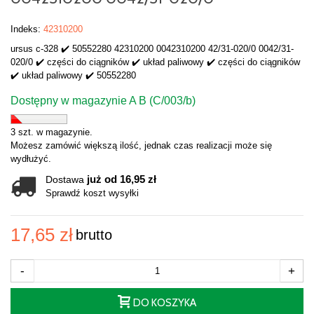
Indeks:
42310200
ursus c-328 ✔️ 50552280 42310200 0042310200 42/31-020/0 0042/31-
020/0 ✔️ części do ciągników ✔️ układ paliwowy ✔️ części do ciągników
✔️ układ paliwowy ✔️ 50552280
Dostępny w magazynie A B (C/003/b)
3 szt. w magazynie.
Możesz zamówić większą ilość, jednak czas realizacji może się
wydłużyć.
już od 16,95 zł
Dostawa
Sprawdź koszt wysyłki
17,65 zł
brutto
-
+
DO KOSZYKA