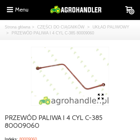
Menu
0
Strona główna
>
CZĘŚCI DO CIĄGNIKÓW
>
UKŁAD PALIWOWY
>
PRZEWÓD PALIWA I 4 CYL C-385 80009060
PRZEWÓD PALIWA I 4 CYL C-385
80009060
Indeks:
80009060