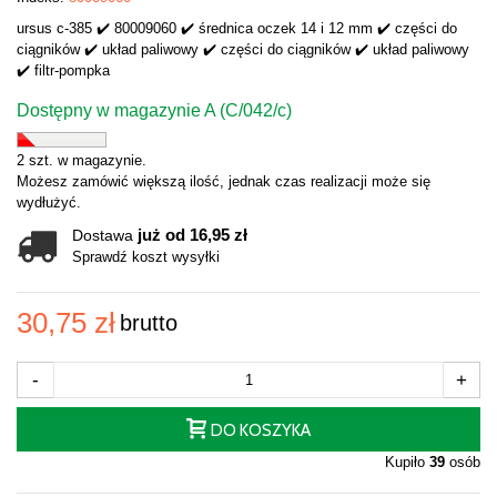
ursus c-385 ✔️ 80009060 ✔️ średnica oczek 14 i 12 mm ✔️ części do
ciągników ✔️ układ paliwowy ✔️ części do ciągników ✔️ układ paliwowy
✔️ filtr-pompka
Dostępny w magazynie A (C/042/c)
2 szt. w magazynie.
Możesz zamówić większą ilość, jednak czas realizacji może się
wydłużyć.
już od 16,95 zł
Dostawa
Sprawdź koszt wysyłki
30,75 zł
brutto
-
+
DO KOSZYKA
Kupiło
39
osób