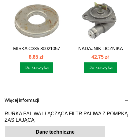
MISKA C385 80021057
NADAJNIK LICZNIKA
MTG MTZ PT3802010
8,65 zł
42,75 zł
Do koszyka
Do koszyka
Więcej informacji
RURKA PALIWA I ŁĄCZĄCA FILTR PALIWA Z POMPKĄ
ZASILAJĄCĄ
Dane techniczne