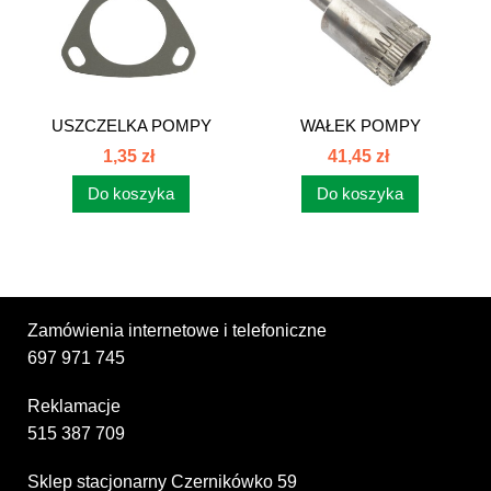
USZCZELKA POMPY
WAŁEK POMPY
WTRYSKOWEJ C385...
WTRYSKOWEJ C-385...
1,35 zł
41,45 zł
Do koszyka
Do koszyka
Zamówienia internetowe i telefoniczne
697 971 745
Reklamacje
515 387 709
Sklep stacjonarny Czernikówko 59