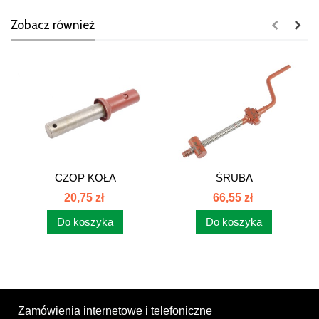
Zobacz również
CZOP KOŁA
ŚRUBA
PODPOROWEGO
REGUL.PIONOWA
20,75 zł
66,55 zł
PŁUGA...
1023040500
Do koszyka
Do koszyka
Zamówienia internetowe i telefoniczne