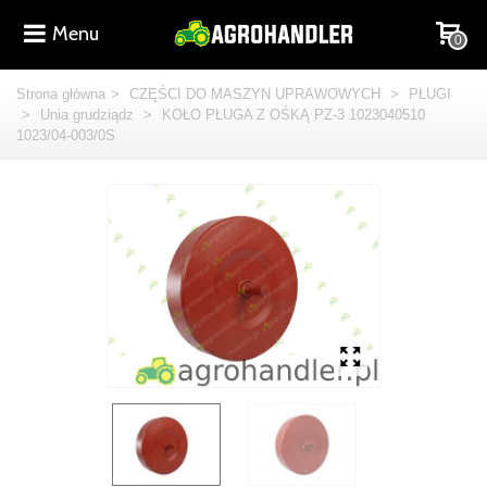
Menu
0
Strona główna
>
CZĘŚCI DO MASZYN UPRAWOWYCH
>
PŁUGI
>
Unia grudziądz
>
KOŁO PŁUGA Z OŚKĄ PZ-3 1023040510
1023/04-003/0S