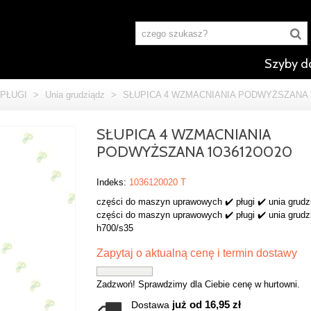
Szyby d
PŁUGI
>
Unia grudziądz
>
SŁUPICA 4 WZMACNIANIA PODWYŻSZANA 1
SŁUPICA 4 WZMACNIANIA
PODWYŻSZANA 1036120020
Indeks:
1036120020 T
części do maszyn uprawowych ✔️ pługi ✔️ unia grudz
części do maszyn uprawowych ✔️ pługi ✔️ unia grudz
h700/s35
Zapytaj o aktualną cenę i termin dostawy
Zadzwoń! Sprawdzimy dla Ciebie cenę w hurtowni.
już od 16,95 zł
Dostawa