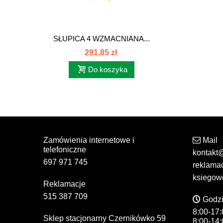
SŁUPICA 4 WZMACNIANA...
291,85 zł
Do koszyka
Zamówienia internetowe i
Mail
telefoniczne
kontakt
697 971 745
reklama
ksiegow
Reklamacje
515 387 709
Godzi
8:00-17:
Sklep stacjonarny Czernikówko 59
8:00-14: