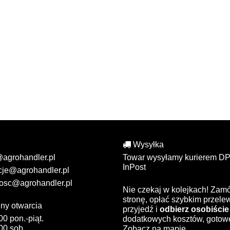
Wysyłka
@agrohandler.pl
Towar wysyłamy kurierem DP
InPost
cje@agrohandler.pl
osc@agrohandler.pl
Nie czekaj w kolejkach! Zam
stronę, opłać szybkim przel
ny otwarcia
przyjedź i
odbierz osobiście
00 pon.-piąt.
dodatkowych kosztów, gotow
00 sob.
Zobacz na mapie