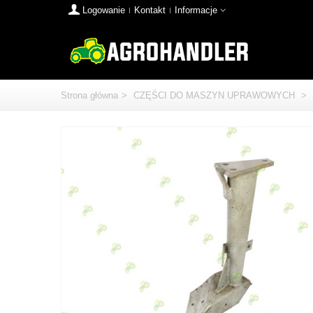
Logowanie
Kontakt
Informacje
Strona główna
>
CZĘŚCI DO MASZYN UPRAWOWYCH
>