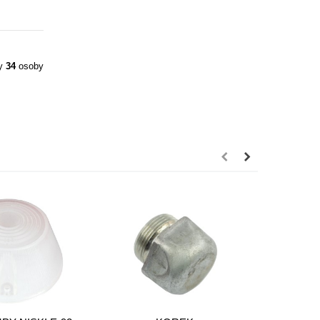
ły
34
osoby