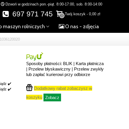
Dzwoń w godzinach pon.-piąt. 8:00-17:00, sob. 8:00-14:00
697 971 745
Twój koszyk
-
0,00 zł
0
o maszyn rolniczych
O nas - zdjęcia
036120020
Sposoby płatności: BLIK | Karta płatnicza
| Przelew błyskawiczny | Przelew zwykły
lub zapłać kurierowi przy odbiorze
iądz ✔️
Dodatkowy rabat zobaczysz w
iądz ✔️
koszyku
Zobacz