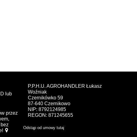
P.P.H.U. AGROHANDLER Łukasz
Woźniak
D lub
Czernikówko 59
87-640 Czernikowo
NIP: 8792124985
ów przez
REGON: 871245655
ewem,
bez
Odstąp od umowy tutaj
e!