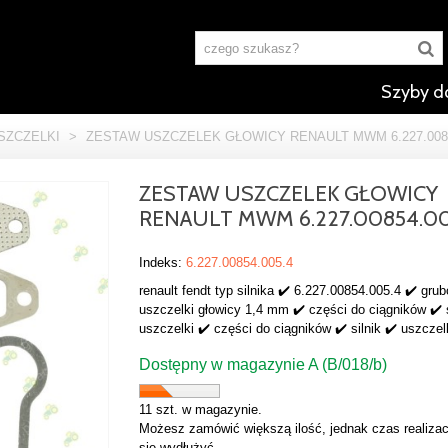
Szyby d
SZCZELKI
>
ZESTAW USZCZELEK GŁOWICY RENAULT MWM 6.227.0085
ZESTAW USZCZELEK GŁOWICY
RENAULT MWM 6.227.00854.00
Indeks:
6.227.00854.005.4
renault fendt typ silnika ✔️ 6.227.00854.005.4 ✔️ gru
uszczelki głowicy 1,4 mm ✔️ części do ciągników ✔️ s
uszczelki ✔️ części do ciągników ✔️ silnik ✔️ uszczelk
Dostępny w magazynie A (B/018/b)
11 szt. w magazynie.
Możesz zamówić większą ilość, jednak czas realizac
się wydłużyć.