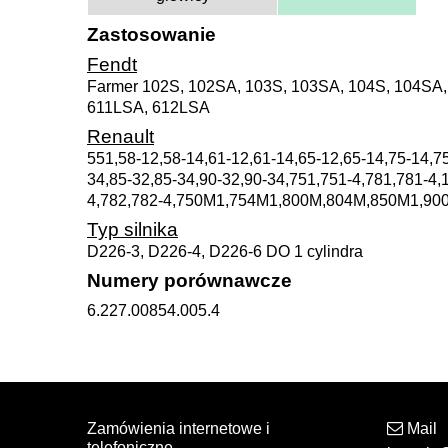
Zastosowanie
Fendt
Farmer 102S, 102SA, 103S, 103SA, 104S, 104SA,
611LSA, 612LSA
Renault
551,58-12,58-14,61-12,61-14,65-12,65-14,75-14,75
34,85-32,85-34,90-32,90-34,751,751-4,781,781-4
4,782,782-4,750M1,754M1,800M,804M,850M1,90
Typ silnika
D226-3, D226-4, D226-6 DO 1 cylindra
Numery porównawcze
6.227.00854.005.4
Zamówienia internetowe i
Mail
telefoniczne