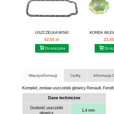
USZCZELKA MISKI
KOREK WLEW
OLEJOWEJ MWM...
CLAAS 
42,55 zł
23,45
Do koszyka
Do k
Więcej informacji
Cechy
Informacja
Komplet, zestaw uszczelek głowicy Renault, Fendt
Dane techniczne
Grubość uszczelki
1,4 mm
głowicy