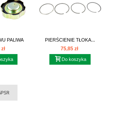
U PALIWA
PIERŚCIENIE TŁOKA...
/...
 zł
75,85 zł
oszyka
Do koszyka
 GPSR