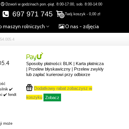
Dzwoń w godzinach pon.-piąt. 8:00-17:00, sob. 8:00-14:00
697 971 745
Twój koszyk
-
0,00 zł
0
o maszyn rolniczych
O nas - zdjęcia
4.005.4
5.4
Sposoby płatności: BLIK | Karta płatnicza
| Przelew błyskawiczny | Przelew zwykły
lub zapłać kurierowi przy odbiorze
bość
Dodatkowy rabat zobaczysz w
ilnik ✔️
i ✔️ fendt
koszyku
Zobacz
ji może