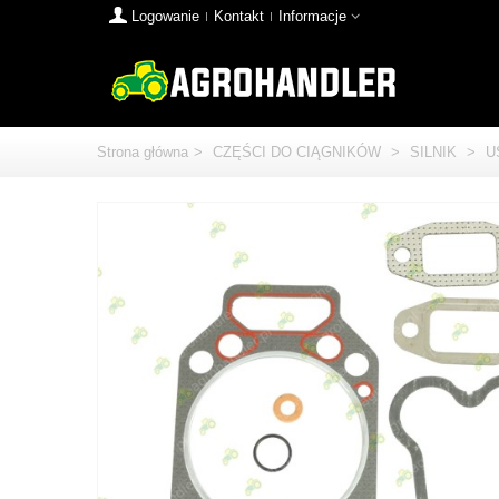
Logowanie
Kontakt
Informacje
Strona główna
>
CZĘŚCI DO CIĄGNIKÓW
>
SILNIK
>
U