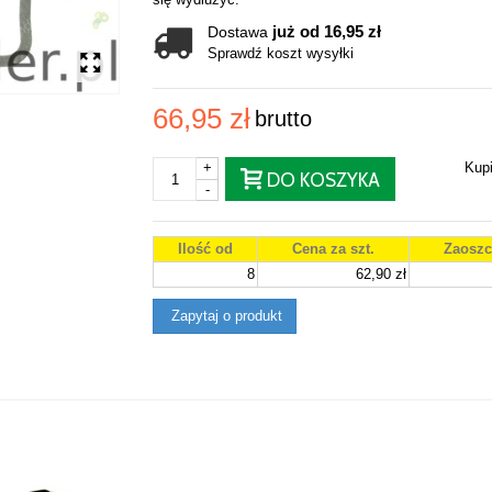
już od 16,95 zł
Dostawa
Sprawdź koszt wysyłki
66,95 zł
brutto
+
Kup
DO KOSZYKA
-
Ilość od
Cena za szt.
Zaoszc
8
62,90 zł
Zapytaj o produkt