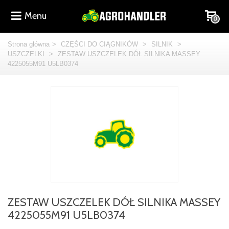
Menu
0
Strona główna
>
CZĘŚCI DO CIĄGNIKÓW
>
SILNIK
>
USZCZELKI
>
ZESTAW USZCZELEK DÓŁ SILNIKA MASSEY
4225055M91 U5LB0374
ZESTAW USZCZELEK DÓŁ SILNIKA MASSEY
4225055M91 U5LB0374