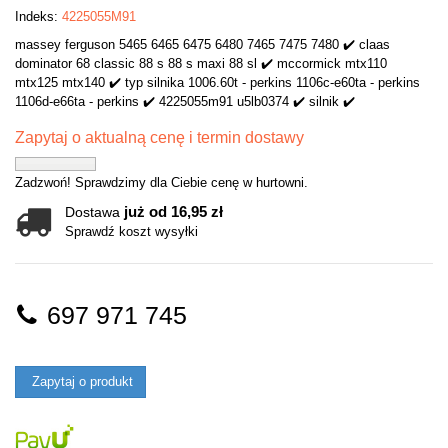
Indeks:
4225055M91
massey ferguson 5465 6465 6475 6480 7465 7475 7480 ✔️ claas
dominator 68 classic 88 s 88 s maxi 88 sl ✔️ mccormick mtx110
mtx125 mtx140 ✔️ typ silnika 1006.60t - perkins 1106c-e60ta - perkins
1106d-e66ta - perkins ✔️ 4225055m91 u5lb0374 ✔️ silnik ✔️
Zapytaj o aktualną cenę i termin dostawy
Zadzwoń! Sprawdzimy dla Ciebie cenę w hurtowni.
już od 16,95 zł
Dostawa
Sprawdź koszt wysyłki
697 971 745
Zapytaj o produkt