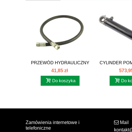
PRZEWÓD HYDRAULICZNY
CYLINDER POM
SILNIKA...
CYL 894
41,85 zł
573,95
Do koszyka
Do k
Zamówienia internetowe i
Mail
telefoniczne
kontakt