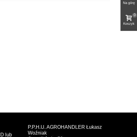
Na górę
0
Koszyk
P.P.H.U. AGROHANDLER Łukasz
Woźniak
D lub