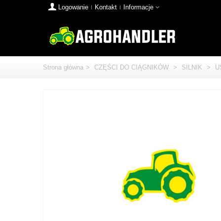
Logowanie
Kontakt
Informacje
Strona główna
>
CZĘŚCI DO CIĄGNIKÓW
>
SILNIK
>
U