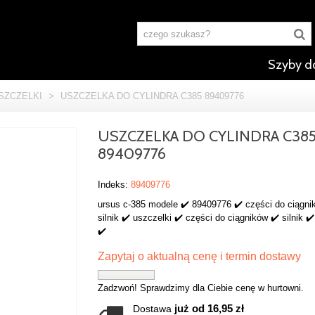
Szyby d
SZCZELKI
>
USZCZELKA DO CYLINDRA C385 89409776
USZCZELKA DO CYLINDRA C38
89409776
Indeks:
89409776
ursus c-385 modele ✔️ 89409776 ✔️ części do ciągni
silnik ✔️ uszczelki ✔️ części do ciągników ✔️ silnik ✔
✔️
Zapytaj o aktualną cenę i termin dostawy
Zadzwoń! Sprawdzimy dla Ciebie cenę w hurtowni.
już od 16,95 zł
Dostawa