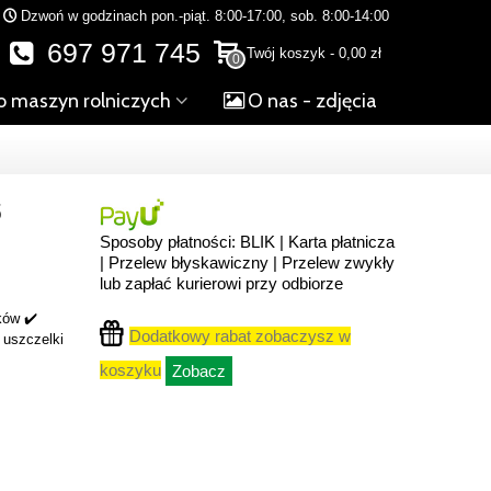
Dzwoń w godzinach pon.-piąt. 8:00-17:00, sob. 8:00-14:00
697 971 745
Twój koszyk
-
0,00 zł
0
o maszyn rolniczych
O nas - zdjęcia
5
Sposoby płatności: BLIK | Karta płatnicza
| Przelew błyskawiczny | Przelew zwykły
lub zapłać kurierowi przy odbiorze
ków ✔️
Dodatkowy rabat zobaczysz w
️ uszczelki
koszyku
Zobacz