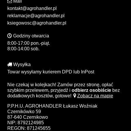
Mail
kontakt@agrohandler.pl
reklamacje@agrohandler.pl
ksiegowosc@agrohandler.pl
Godziny otwarcia
8:00-17:00 pon.-piąt.
8:00-14:00 sob.
Wysyłka
Towar wysyłamy kurierem DPD lub InPost
Nie czekaj w kolejkach! Zamów przez stronę, opłać
szybkim przelewem, przyjedź i
odbierz osobiście
bez
dodatkowych kosztów, gotowe!
Zobacz na mapie
P.P.H.U. AGROHANDLER Łukasz Woźniak
Czernikówko 59
87-640 Czernikowo
NIP: 8792124985
REGON: 871245655