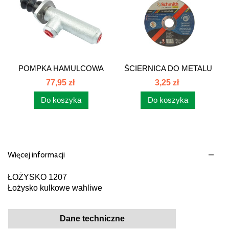
POMPKA HAMULCOWA
ŚCIERNICA DO METALU
KRÓTKA...
125x1,5...
77,95 zł
3,25 zł
Do koszyka
Do koszyka
Więcej informacji
ŁOŻYSKO 1207
Łożysko kulkowe wahliwe
Dane techniczne