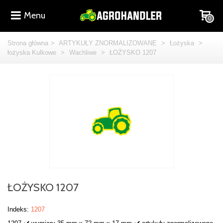
Menu
0
Strona główna
>
ARTYKUŁY ZNORMALIZOWANE
>
Łożyska
>
łożyska Kulkowe
>
Wachliwe
>
ŁOŻYSKO 1207
ŁOŻYSKO 1207
Indeks:
1207