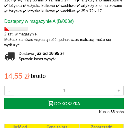
1207 ✔️ wymiary 35 mm x 72 mm x 17 mm ✔️ artykuły znormalizowane
✔️ łożyska ✔️ łożyska kulkowe ✔️ wachliwe ✔️ artykuły znormalizowane
✔️ łożyska ✔️ łożyska kulkowe ✔️ wachliwe ✔️ 35 x 72 x 17
Dostępny w magazynie A (B/003/f)
2 szt. w magazynie.
Możesz zamówić większą ilość, jednak czas realizacji może się
wydłużyć.
już od 16,95 zł
Dostawa
Sprawdź koszt wysyłki
14,55 zł
brutto
-
+
DO KOSZYKA
Kupiło
35
osób
Ilość od
Cena za szt.
Zaoszczędź