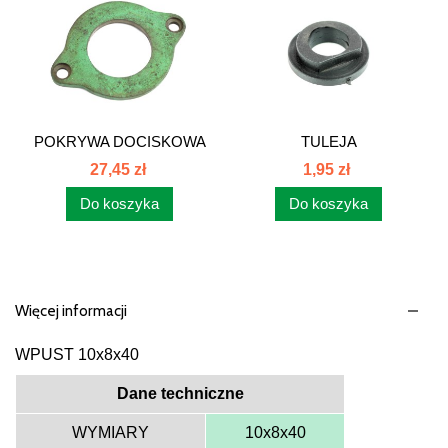
POKRYWA DOCISKOWA
TULEJA
ŁOŻ...
ŁOŻYSKOWANIA...
27,45 zł
1,95 zł
Do koszyka
Do koszyka
Więcej informacji
WPUST 10x8x40
Dane techniczne
WYMIARY
10x8x40