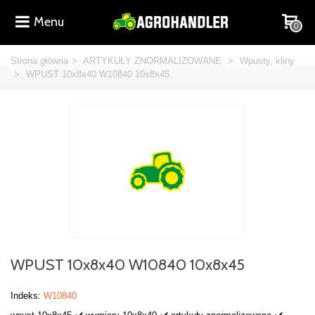
Menu
0
Strona główna
>
ARTYKUŁY ZNORMALIZOWANE
>
Wpusty, kliny
>
WPUST 10x8x40 W10840 10x8x45
WPUST 10x8x40 W10840 10x8x45
Indeks:
W10840