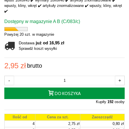
wpust 10x8x45 ✔️ wymiary 10x8x40 ✔️ artykuły znormalizowane ✔️
wpusty, kliny, wkręt ✔️ artykuły znormalizowane ✔️ wpusty, kliny, wkręt
✔️
Dostępny w magazynie A B (C/083/c)
Powyżej 20 szt. w magazynie
już od 16,95 zł
Dostawa
Sprawdź koszt wysyłki
2,95 zł
brutto
-
+
DO KOSZYKA
Kupiły
192
osoby
Ilość od
Cena za szt.
Zaoszczędź
4
2,75 zł
0,80 zł