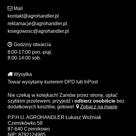
Mail
kontakt@agrohandler.pl
reklamacje@agrohandler.pl
ksiegowosc@agrohandler.pl
Godziny otwarcia
8:00-17:00 pon.-piąt.
8:00-14:00 sob.
Wysyłka
Towar wysyłamy kurierem DPD lub InPost
Nie czekaj w kolejkach! Zamów przez stronę, opłać
szybkim przelewem, przyjedź i
odbierz osobiście
bez
dodatkowych kosztów, gotowe!
Zobacz na mapie
P.P.H.U. AGROHANDLER Łukasz Woźniak
Czernikówko 59
87-640 Czernikowo
NIP: 8792124985