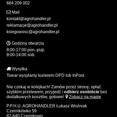
664 209 002
Mail
kontakt@agrohandler.pl
reklamacje@agrohandler.pl
ksiegowosc@agrohandler.pl
Godziny otwarcia
8:00-17:00 pon.-piąt.
8:00-14:00 sob.
Wysyłka
Towar wysyłamy kurierem DPD lub InPost
Nie czekaj w kolejkach! Zamów przez stronę, opłać
szybkim przelewem, przyjedź i
odbierz osobiście
bez
dodatkowych kosztów, gotowe!
Zobacz na mapie
P.P.H.U. AGROHANDLER Łukasz Woźniak
Czernikówko 59
87-640 Czernikowo