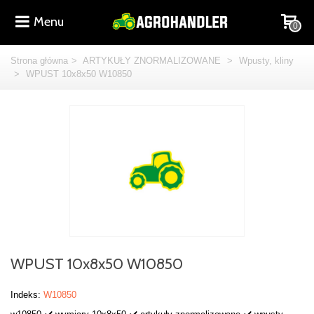
Menu
0
Strona główna
>
ARTYKUŁY ZNORMALIZOWANE
>
Wpusty, kliny
>
WPUST 10x8x50 W10850
WPUST 10x8x50 W10850
Indeks:
W10850