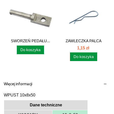
SWORZEŃ PEDAŁU...
ZAWLECZKA PALCA
PODAJNIKA A86...
1,15 zł
Do koszyka
Do koszyka
Więcej informacji
WPUST 10x8x50
Dane techniczne