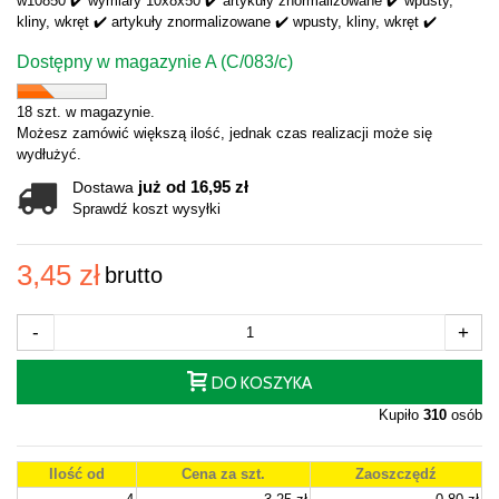
w10850 ✔️ wymiary 10x8x50 ✔️ artykuły znormalizowane ✔️ wpusty,
kliny, wkręt ✔️ artykuły znormalizowane ✔️ wpusty, kliny, wkręt ✔️
Dostępny w magazynie A (C/083/c)
18 szt. w magazynie.
Możesz zamówić większą ilość, jednak czas realizacji może się
wydłużyć.
już od 16,95 zł
Dostawa
Sprawdź koszt wysyłki
3,45 zł
brutto
-
+
DO KOSZYKA
Kupiło
310
osób
Ilość od
Cena za szt.
Zaoszczędź