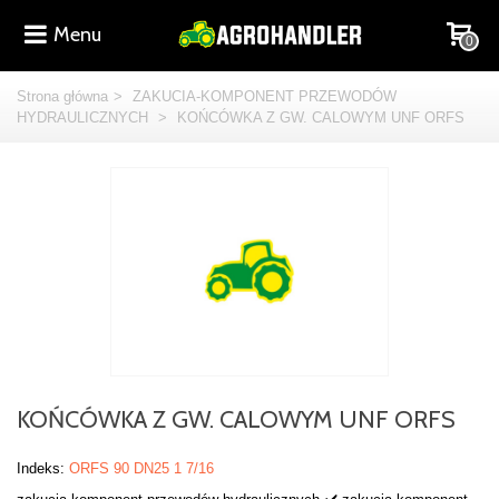
Menu
0
Strona główna
>
ZAKUCIA-KOMPONENT PRZEWODÓW
HYDRAULICZNYCH
>
KOŃCÓWKA Z GW. CALOWYM UNF ORFS
KOŃCÓWKA Z GW. CALOWYM UNF ORFS
Indeks:
ORFS 90 DN25 1 7/16