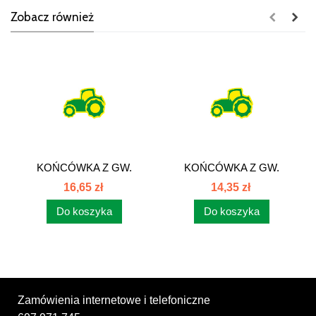
Zobacz również
KOŃCÓWKA Z GW.
KOŃCÓWKA Z GW.
CALOWYM UNF ORFS
CALOWYM UNF...
16,65 zł
14,35 zł
Do koszyka
Do koszyka
Zamówienia internetowe i telefoniczne