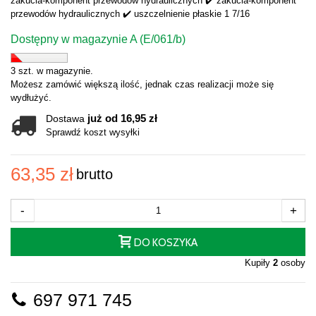
zakucia-komponent przewodów hydraulicznych ✔️ zakucia-komponent
przewodów hydraulicznych ✔️ uszczelnienie płaskie 1 7/16
Dostępny w magazynie A (E/061/b)
3 szt. w magazynie.
Możesz zamówić większą ilość, jednak czas realizacji może się
wydłużyć.
już od 16,95 zł
Dostawa
Sprawdź koszt wysyłki
63,35 zł
brutto
-
+
DO KOSZYKA
Kupiły
2
osoby
697 971 745