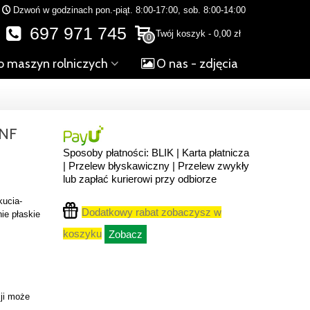
Dzwoń w godzinach pon.-piąt. 8:00-17:00, sob. 8:00-14:00
697 971 745
Twój koszyk
-
0,00 zł
0
o maszyn rolniczych
O nas - zdjęcia
NF
Sposoby płatności: BLIK | Karta płatnicza
| Przelew błyskawiczny | Przelew zwykły
lub zapłać kurierowi przy odbiorze
kucia-
Dodatkowy rabat zobaczysz w
ie płaskie
koszyku
Zobacz
ji może