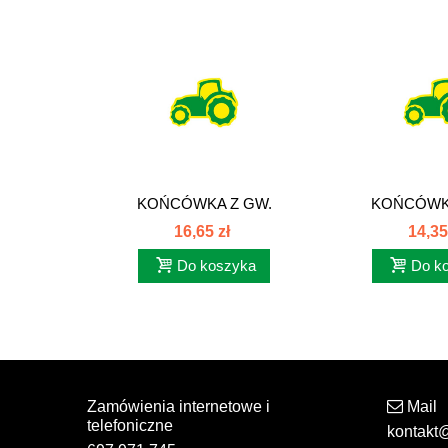
KOŃCÓWKA Z GW.
KOŃCÓWKA
CALOWYM UNF ORFS
CALOWYM 
16,65 zł
14,35
Do koszyka
Do k
Zamówienia internetowe i
Mail
telefoniczne
kontakt