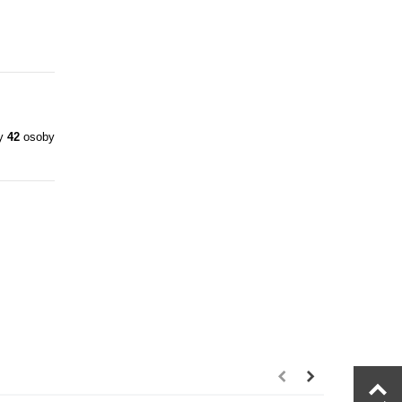
ły
42
osoby