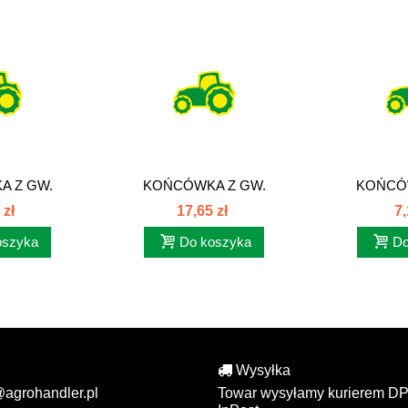
 Z GW.
KOŃCÓWKA Z GW.
KOŃCÓ
UNF...
CALOWYM UNF ORFS
CALOWY
 zł
17,65 zł
7,
oszyka
Do koszyka
Do
Wysyłka
@agrohandler.pl
Towar wysyłamy kurierem DP