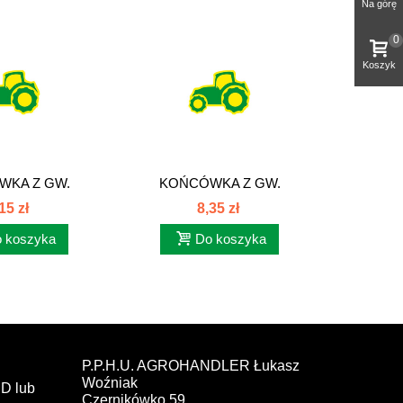
Na górę
0
Koszyk
WKA Z GW.
KOŃCÓWKA Z GW.
KOŃ
M UNF ORFS
CALOWYM UNF ORFS
CALO
15 zł
8,35 zł
 koszyka
Do koszyka
P.P.H.U. AGROHANDLER Łukasz
Woźniak
D lub
Czernikówko 59