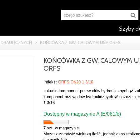
Szyby d
DRAULICZNYCH
>
KOŃCÓWKA Z GW. CALOWYM UNF ORFS
KOŃCÓWKA Z GW. CALOWYM U
ORFS
Indeks:
ORFS DN20 1 3/16
zakucia-komponent przewodów hydraulicznych ✔️ za
komponent przewodów hydraulicznych ✔️ uszczelnien
1 3/16
Dostępny w magazynie A (E/061/b)
7 szt. w magazynie.
Możesz zamówić większą ilość, jednak czas realizac
się wydłużyć.