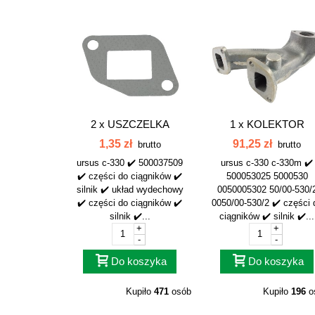
2 x
USZCZELKA
1 x
KOLEKTOR
KOLEKTORA
PRZEWÓD
1,35 zł
91,25 zł
brutto
brutto
WYDECHOWEGO...
WYDECHOWY C-330.
ursus c-330 ✔️ 500037509
ursus c-330 c-330m ✔️
✔️ części do ciągników ✔️
500053025 5000530
silnik ✔️ układ wydechowy
0050005302 50/00-530/
✔️ części do ciągników ✔️
0050/00-530/2 ✔️ części 
silnik ✔️...
ciągników ✔️ silnik ✔️...
+
+
-
-
Do koszyka
Do koszyka
Kupiło
471
osób
Kupiło
196
o