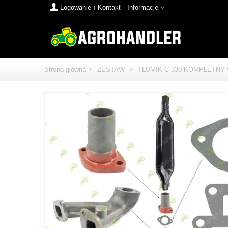
Logowanie
Kontakt
Informacje
Strona główna
>
ZESTAW
>
TŁUMIK C-330 KOMPLETNY 