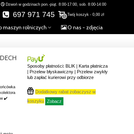
Dzwoń w godzinach pon.-piąt. 8:00-17:00, sob. 8:00-14:00
697 971 745
Twój koszyk
-
0,00 zł
0
o maszyn rolniczych
O nas - zdjęcia
YDECH
Sposoby płatności: BLIK | Karta płatnicza
| Przelew błyskawiczny | Przelew zwykły
lub zapłać kurierowi przy odbiorze
 końcówka
Dodatkowy rabat zobaczysz w
kolektora
aw ✔️
koszyku
Zobacz
ji może