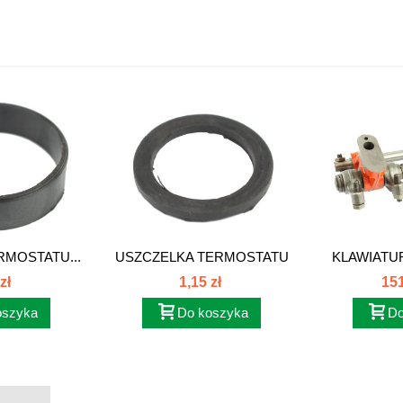
RMOSTATU...
USZCZELKA TERMOSTATU
KLAWIATUR
C-330...
zł
1,15 zł
151
oszyka
Do koszyka
Do