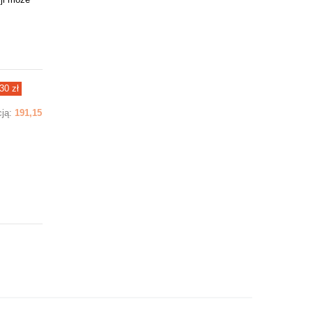
30 zł
cją:
191,15