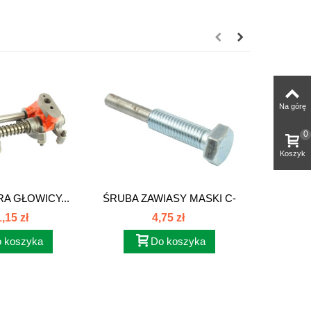
Na górę
0
Koszyk
A GŁOWICY...
ŚRUBA ZAWIASY MASKI C-
DŹW
330...
RĘ
,15 zł
4,75 zł
 koszyka
Do koszyka