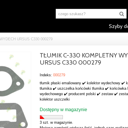
Szyby d
WYDECH URSUS C330 000279
TŁUMIK C-330 KOMPLETNY W
URSUS C330 000279
Indeks:
000279
tłumik płaski emaliowany ✔️ kolektor wydechowy ✔️
tłumika ✔️ uszczelka końcówki tłumika ✔️ końcówka 
wydechowego ✔️ producent polski ✔️ zestaw ✔️ zest
kolektor uszczelki
Dostępny w magazynie
3 szt. w magazynie.
Możesz zamówić większą ilość, jednak czas realizac