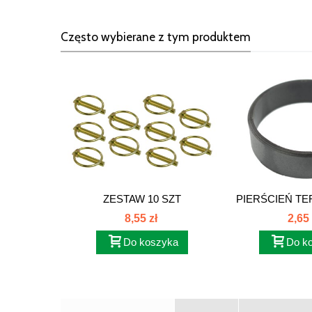
Często wybierane z tym produktem
ZESTAW 10 SZT
PIERŚCIEŃ TE
ZATYCZEK...
8,55 zł
2,65 
Do koszyka
Do k