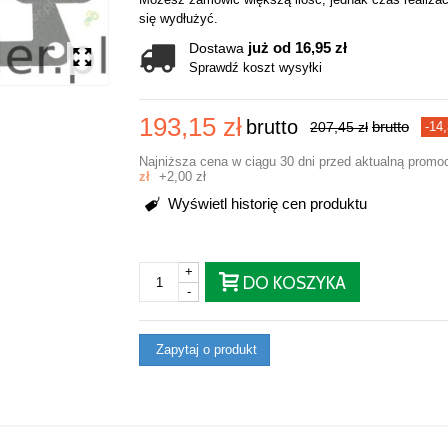
się wydłużyć.
już od 16,95 zł
Dostawa
Sprawdź koszt wysyłki
193,15 zł
brutto
brutto
207,45 zł
-14,
Najniższa cena w ciągu 30 dni przed aktualną promo
zł
+2,00 zł
Wyświetl historię cen produktu
+
DO KOSZYKA
-
Zapytaj o produkt