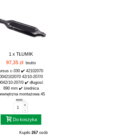
1 x
TŁUMIK
EMALIOWANY C330
97,35 zł
brutto
PŁASKI...
ursus c-330 ✔️ 42102070
0042102070 42/10-207/0
0042/10-207/0 ✔️ długosć
890 mm ✔️ średnica
ewnętrzna montażowa 45
mm...
+
-
Do koszyka
Kupiło
267
osób