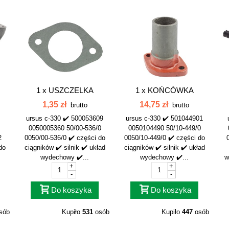
1 x
USZCZELKA
1 x
KOŃCÓWKA
TŁUMIKA C-330...
TŁUMIKA C-330...
1,35 zł
14,75 zł
brutto
brutto
..
ursus c-330 ✔️ 500053609
ursus c-330 ✔️ 501044901
0050005360 50/00-536/0
0050104490 50/10-449/0
2
0050/00-536/0 ✔️ części do
0050/10-449/0 ✔️ części do
do
ciągników ✔️ silnik ✔️ układ
ciągników ✔️ silnik ✔️ układ
wydechowy ✔️...
wydechowy ✔️...
w
+
+
-
-
Do koszyka
Do koszyka
sób
Kupiło
531
osób
Kupiło
447
osób