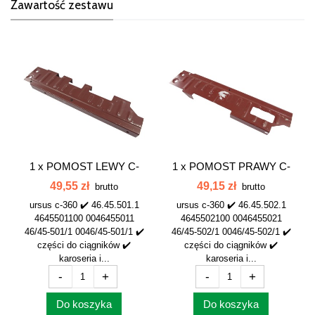
Zawartość zestawu
1 x
POMOST LEWY C-
1 x
POMOST PRAWY C-
360 46/45-501/1...
360 46/45-502/1...
49,55 zł
49,15 zł
brutto
brutto
ursus c-360 ✔️ 46.45.501.1
ursus c-360 ✔️ 46.45.502.1
4645501100 0046455011
4645502100 0046455021
46/45-501/1 0046/45-501/1 ✔️
46/45-502/1 0046/45-502/1 ✔️
części do ciągników ✔️
części do ciągników ✔️
karoseria i...
karoseria i...
-
+
-
+
Do koszyka
Do koszyka