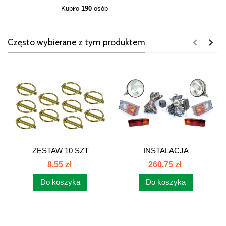
Kupiło
190
osób
Często wybierane z tym produktem
ZESTAW 10 SZT
INSTALACJA
ZATYCZEK...
ELEKTRYCZNA C-360...
8,55 zł
260,75 zł
Do koszyka
Do koszyka