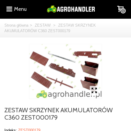
Menu
0
Strona główna
>
ZESTAW
>
ZESTAW SKRZYNEK
AKUMULATORÓW C360 ZEST000179
ZESTAW SKRZYNEK AKUMULATORÓW
C360 ZEST000179
Indeks:
ZEST000179