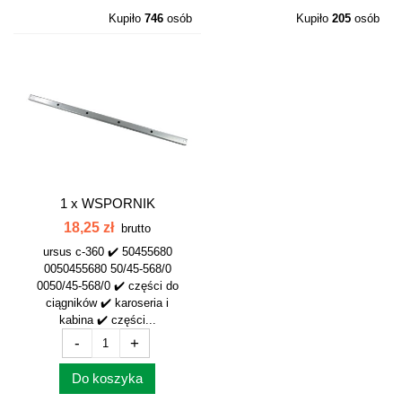
Kupiło
746
osób
Kupiło
205
osób
1 x
WSPORNIK
AKUMULATORA TYLNY
18,25 zł
brutto
C-360...
ursus c-360 ✔️ 50455680
0050455680 50/45-568/0
0050/45-568/0 ✔️ części do
ciągników ✔️ karoseria i
kabina ✔️ części...
-
+
Do koszyka