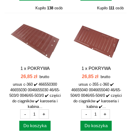
Kupiło
138
osób
Kupiło
111
osób
1 x
POKRYWA
1 x
POKRYWA
AKUMULATORA LEWA C-
AKUMULATORA PRAWA
26,85 zł
26,85 zł
brutto
brutto
360...
C-360...
ursus c-360 ✔️ 466550300
ursus c-355 c-360 ✔️
46655030 0046655030 46/65-
46655040 0046655040 46/65-
503/0 0046/65-503/0 ✔️ części
504/0 0046/65-504/0 ✔️ części
do ciągników ✔️ karoseria i
do ciągników ✔️ karoseria i
kabina...
kabina ✔️...
-
+
-
+
Do koszyka
Do koszyka