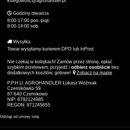
ksiegowosc@agrohandler.pl
Godziny otwarcia
8:00-17:00 pon.-piąt.
8:00-14:00 sob.
Wysyłka
Towar wysyłamy kurierem DPD lub InPost
Nie czekaj w kolejkach! Zamów przez stronę, opłać
szybkim przelewem, przyjedź i
odbierz osobiście
bez
dodatkowych kosztów, gotowe!
Zobacz na mapie
P.P.H.U. AGROHANDLER Łukasz Woźniak
Czernikówko 59
87-640 Czernikowo
NIP: 8792124985
REGON: 871245655
Odstąp od umowy tutaj