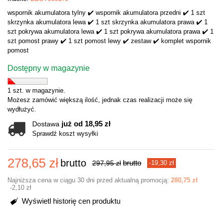
wspornik akumulatora tylny ✔️ wspornik akumulatora przedni ✔️ 1 szt
skrzynka akumulatora lewa ✔️ 1 szt skrzynka akumulatora prawa ✔️ 1
szt pokrywa akumulatora lewa ✔️ 1 szt pokrywa akumulatora prawa ✔️ 1
szt pomost prawy ✔️ 1 szt pomost lewy ✔️ zestaw ✔️ komplet wspornik
pomost
Dostępny w magazynie
1 szt. w magazynie.
Możesz zamówić większą ilość, jednak czas realizacji może się
wydłużyć.
już od 18,95 zł
Dostawa
Sprawdź koszt wysyłki
278,65 zł
brutto
brutto
297,95 zł
-19,30 zł
Najniższa cena w ciągu 30 dni przed aktualną promocją:
280,75 zł
-2,10 zł
Wyświetl historię cen produktu