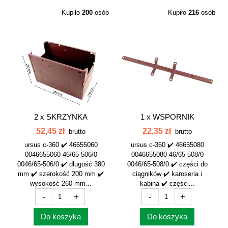
Kupiło
200
osób
Kupiło
216
osób
2 x
SKRZYNKA
1 x
WSPORNIK
AKUMULATOROWA
AKUMULATORA
52,45 zł
22,35 zł
brutto
brutto
PRAWA i...
PRZEDNI...
ursus c-360 ✔️ 46655060
ursus c-360 ✔️ 46655080
0046655060 46/65-506/0
0046655080 46/65-508/0
0046/65-506/0 ✔️ długość 380
0046/65-508/0 ✔️ części do
mm ✔️ szerokość 200 mm ✔️
ciągników ✔️ karoseria i
wysokość 260 mm...
kabina ✔️ części...
-
+
-
+
Do koszyka
Do koszyka