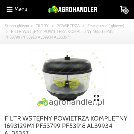
Menu
0
Strona główna
>
FILTRY
>
POWIETRZA
>
Zewnętrzne ( główne)
>
FILTR WSTĘPNY POWIETRZA KOMPLETNY 1693129M1
PF53799 PF53918 AL39934 AL35357
FILTR WSTĘPNY POWIETRZA KOMPLETNY
1693129M1 PF53799 PF53918 AL39934
AL35357