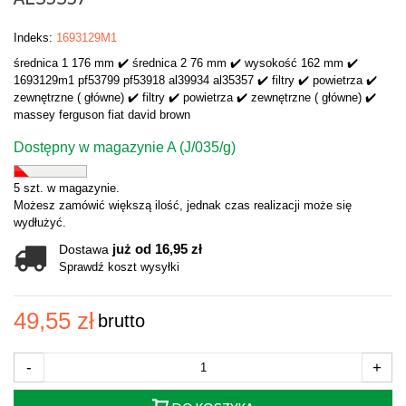
Indeks:
1693129M1
średnica 1 176 mm ✔️ średnica 2 76 mm ✔️ wysokość 162 mm ✔️
1693129m1 pf53799 pf53918 al39934 al35357 ✔️ filtry ✔️ powietrza ✔️
zewnętrzne ( główne) ✔️ filtry ✔️ powietrza ✔️ zewnętrzne ( główne) ✔️
massey ferguson fiat david brown
Dostępny w magazynie A (J/035/g)
5 szt. w magazynie.
Możesz zamówić większą ilość, jednak czas realizacji może się
wydłużyć.
już od 16,95 zł
Dostawa
Sprawdź koszt wysyłki
49,55 zł
brutto
-
+