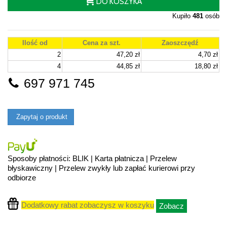
DO KOSZYKA
Kupiło
481
osób
Ilość od
Cena za szt.
Zaoszczędź
2
47,20 zł
4,70 zł
4
44,85 zł
18,80 zł
697 971 745
Zapytaj o produkt
Sposoby płatności: BLIK | Karta płatnicza | Przelew
błyskawiczny | Przelew zwykły lub zapłać kurierowi przy
odbiorze
Dodatkowy rabat zobaczysz w koszyku
Zobacz