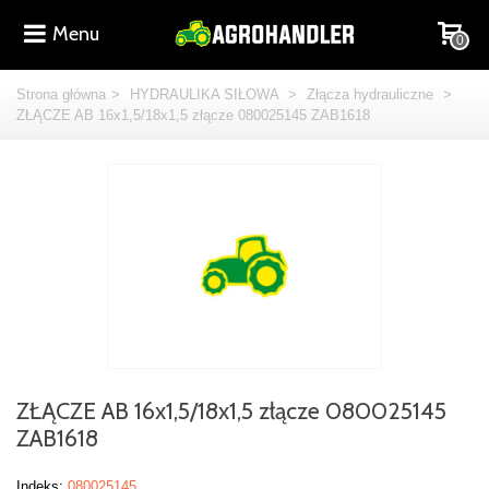
Menu
0
Strona główna
>
HYDRAULIKA SIŁOWA
>
Złącza hydrauliczne
>
ZŁĄCZE AB 16x1,5/18x1,5 złącze 080025145 ZAB1618
ZŁĄCZE AB 16x1,5/18x1,5 złącze 080025145
ZAB1618
Indeks:
080025145