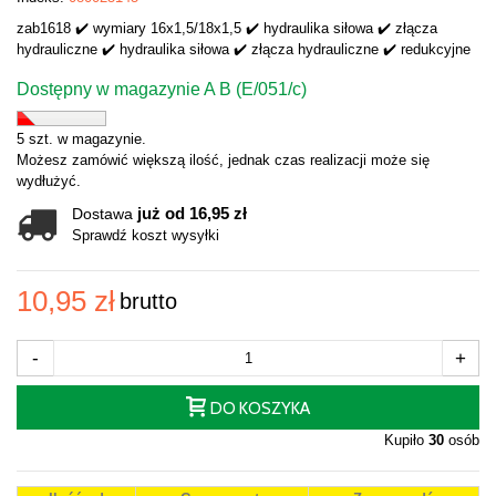
zab1618 ✔️ wymiary 16x1,5/18x1,5 ✔️ hydraulika siłowa ✔️ złącza
hydrauliczne ✔️ hydraulika siłowa ✔️ złącza hydrauliczne ✔️ redukcyjne
Dostępny w magazynie A B (E/051/c)
5 szt. w magazynie.
Możesz zamówić większą ilość, jednak czas realizacji może się
wydłużyć.
już od 16,95 zł
Dostawa
Sprawdź koszt wysyłki
10,95 zł
brutto
-
+
DO KOSZYKA
Kupiło
30
osób