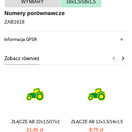
WYMIARY
16x1,5/18x1,5
Numery porównawcze
ZAB1618
Informacja GPSR
Zobacz również
ZŁĄCZE AB 22x1,5/27x2
ZŁĄCZE AB 12x1,5/14x1,5
złącze...
złącze...
21,45 zł
8,75 zł