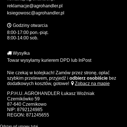
reklamacje@agrohandler.pl
ksiegowosc@agrohandler.pl
Godziny otwarcia
8:00-17:00 pon.-piąt.
8:00-14:00 sob.
Wysyłka
Towar wysyłamy kurierem DPD lub InPost
Nie czekaj w kolejkach! Zamów przez stronę, opłać
szybkim przelewem, przyjedź i
odbierz osobiście
bez
dodatkowych kosztów, gotowe!
Zobacz na mapie
P.P.H.U. AGROHANDLER Łukasz Woźniak
Czernikówko 59
87-640 Czernikowo
NIP: 8792124985
REGON: 871245655
Odstąp od umowy tutaj