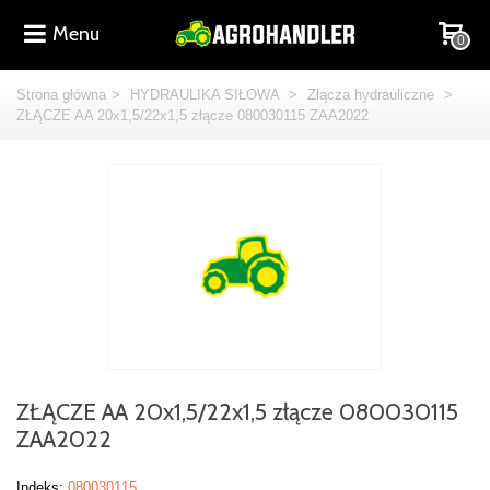
Menu
0
Strona główna
>
HYDRAULIKA SIŁOWA
>
Złącza hydrauliczne
>
ZŁĄCZE AA 20x1,5/22x1,5 złącze 080030115 ZAA2022
ZŁĄCZE AA 20x1,5/22x1,5 złącze 080030115
ZAA2022
Indeks:
080030115