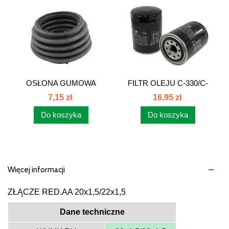
OSŁONA GUMOWA
FILTR OLEJU C-330/C-
ZWROTNICY...
360...
7,15 zł
16,95 zł
Do koszyka
Do koszyka
Więcej informacji
ZŁĄCZE RED.AA 20x1,5/22x1,5
Dane techniczne