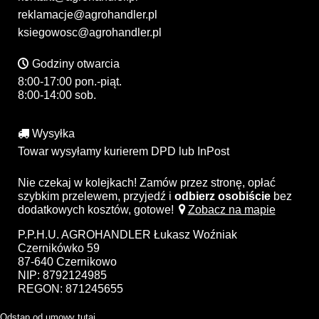
reklamacje@agrohandler.pl
ksiegowosc@agrohandler.pl
Godziny otwarcia
8:00-17:00 pon.-piąt.
8:00-14:00 sob.
Wysyłka
Towar wysyłamy kurierem DPD lub InPost
Nie czekaj w kolejkach! Zamów przez stronę, opłać
szybkim przelewem, przyjedź i
odbierz osobiście
bez
dodatkowych kosztów, gotowe!
Zobacz na mapie
P.P.H.U. AGROHANDLER Łukasz Woźniak
Czernikówko 59
87-640 Czernikowo
NIP: 8792124985
REGON: 871245655
Odstąp od umowy tutaj