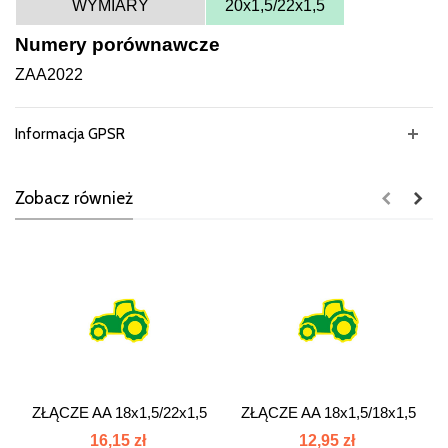
WYMIARY
20x1,5/22x1,5
Numery porównawcze
ZAA2022
Informacja GPSR
Zobacz również
ZŁĄCZE AA 18x1,5/22x1,5
ZŁĄCZE AA 18x1,5/18x1,5
złącze...
złącze...
16,15 zł
12,95 zł