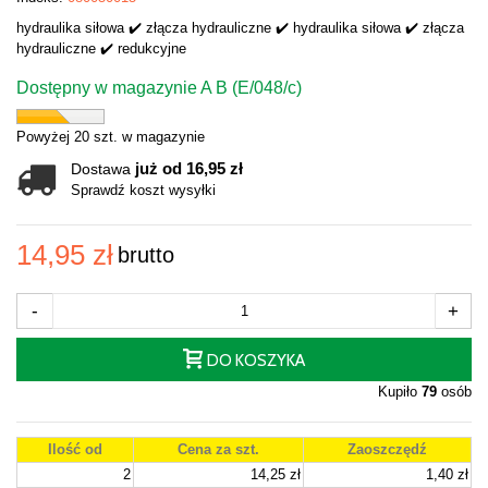
hydraulika siłowa ✔️ złącza hydrauliczne ✔️ hydraulika siłowa ✔️ złącza
hydrauliczne ✔️ redukcyjne
Dostępny w magazynie A B (E/048/c)
Powyżej 20 szt. w magazynie
już od 16,95 zł
Dostawa
Sprawdź koszt wysyłki
14,95 zł
brutto
-
+
DO KOSZYKA
Kupiło
79
osób
Ilość od
Cena za szt.
Zaoszczędź
2
14,25 zł
1,40 zł