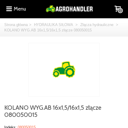
Menu
0
Strona główna
>
HYDRAULIKA SIŁOWA
>
Złącza hydrauliczne
>
KOLANO WYG.AB 16x1,5/16x1,5 złącze 080050015
KOLANO WYG.AB 16x1,5/16x1,5 złącze
080050015
Indeks:
080050015