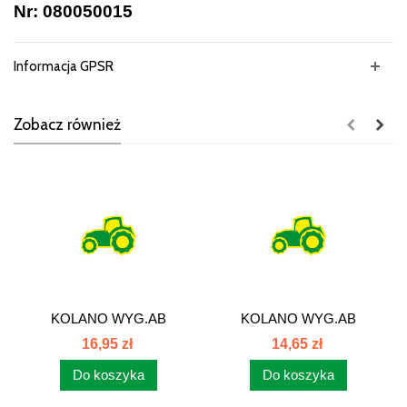
Nr: 080050015
Informacja GPSR
Zobacz również
KOLANO WYG.AB
KOLANO WYG.AB
22x1,5/22x1,5...
18x1,5/18x1,5...
16,95 zł
14,65 zł
Do koszyka
Do koszyka