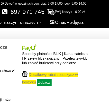
Dzwoń w godzinach pon.-piąt. 8:00-17:00, sob. 8:00-14:00
697 971 745
Twój koszyk
-
0,00 zł
0
o maszyn rolniczych
O nas - zdjęcia
ącze
Sposoby płatności: BLIK | Karta płatnicza
| Przelew błyskawiczny | Przelew zwykły
lub zapłać kurierowi przy odbiorze
a siłowa ✔️
Dodatkowy rabat zobaczysz w
koszyku
Zobacz
ji może