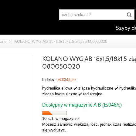
Szyby d
czne
>
KOLANO WYG.AB 18x1,5/18x1,5 złącze 080050020
KOLANO WYG.AB 18x1,5/18x1,5 zł
080050020
Indeks:
080050020
hydraulika siłowa ✔️ złącza hydrauliczne ✔️ hydraulik
złącza hydrauliczne ✔️ redukcyjne
Dostępny w magazynie A B (E/048/c)
10 szt. w magazynie.
Możesz zamówić większą ilość, jednak czas realizac
się wydłużyć.