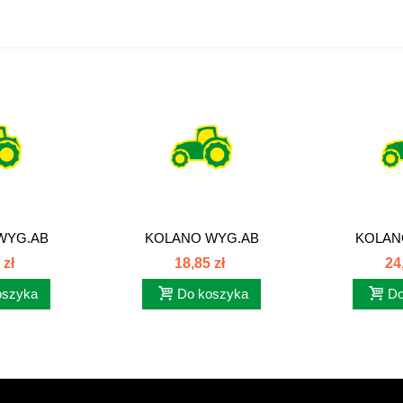
WYG.AB
KOLANO WYG.AB
KOLAN
x1,5...
22x1,5/18x1,5...
20x1,5
 zł
18,85 zł
24
oszyka
Do koszyka
Do