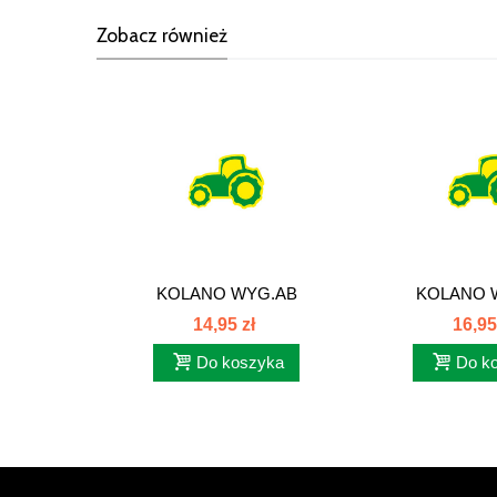
Zobacz również
KOLANO WYG.AB
KOLANO 
16x1,5/16x1,5...
22x1,5/22
14,95 zł
16,95
Do koszyka
Do k