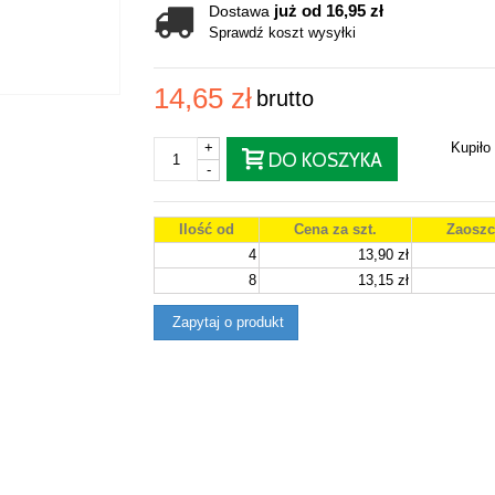
już od 16,95 zł
Dostawa
Sprawdź koszt wysyłki
14,65 zł
brutto
+
Kupiło
DO KOSZYKA
-
Ilość od
Cena za szt.
Zaoszc
4
13,90 zł
8
13,15 zł
Zapytaj o produkt