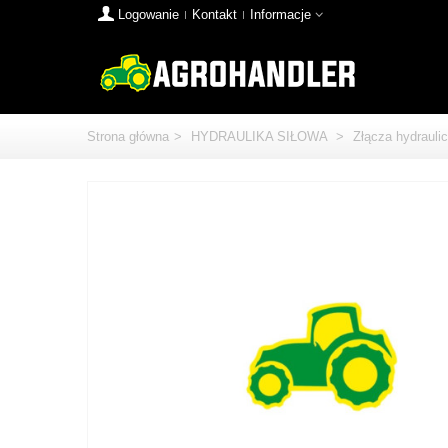
Logowanie
Kontakt
Informacje
Strona główna
>
HYDRAULIKA SIŁOWA
>
Złącza hydrauli