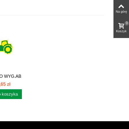
Na górę
0
Koszyk
O WYG.AB
/20x1,5...
,65 zł
 koszyka