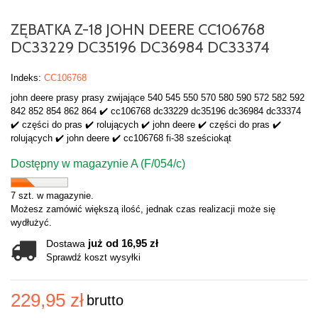
ZĘBATKA Z-18 JOHN DEERE CC106768
DC33229 DC35196 DC36984 DC33374
Indeks:
CC106768
john deere prasy prasy zwijające 540 545 550 570 580 590 572 582 592
842 852 854 862 864 ✔️ cc106768 dc33229 dc35196 dc36984 dc33374
✔️ części do pras ✔️ rolujących ✔️ john deere ✔️ części do pras ✔️
rolujących ✔️ john deere ✔️ cc106768 fi-38 sześciokąt
Dostępny w magazynie A (F/054/c)
7 szt. w magazynie.
Możesz zamówić większą ilość, jednak czas realizacji może się
wydłużyć.
już od 16,95 zł
Dostawa
Sprawdź koszt wysyłki
229,95 zł
brutto