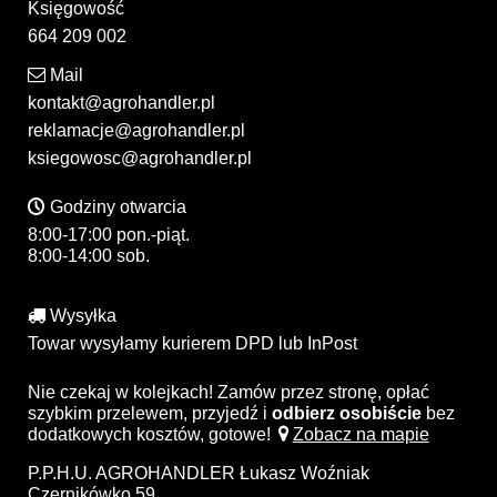
Księgowość
664 209 002
Mail
kontakt@agrohandler.pl
reklamacje@agrohandler.pl
ksiegowosc@agrohandler.pl
Godziny otwarcia
8:00-17:00 pon.-piąt.
8:00-14:00 sob.
Wysyłka
Towar wysyłamy kurierem DPD lub InPost
Nie czekaj w kolejkach! Zamów przez stronę, opłać
szybkim przelewem, przyjedź i
odbierz osobiście
bez
dodatkowych kosztów, gotowe!
Zobacz na mapie
P.P.H.U. AGROHANDLER Łukasz Woźniak
Czernikówko 59