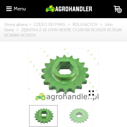
Menu
0
Strona główna
>
CZĘŚCI DO PRAS
>
ROLUJĄCYCH
>
John
Deere
>
ZĘBATKA Z-18 JOHN DEERE CC106768 DC33229 DC35196
DC36984 DC33374