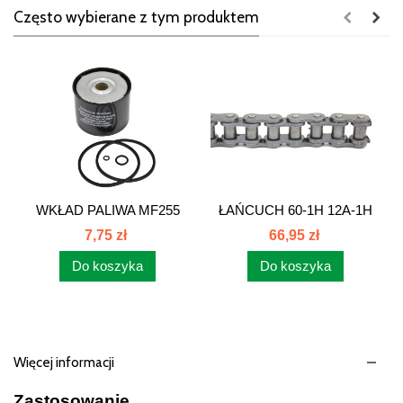
Często wybierane z tym produktem
WKŁAD PALIWA MF255
ŁAŃCUCH 60-1H 12A-1H
CASE NEW...
3/4 ANSI
7,75 zł
66,95 zł
Do koszyka
Do koszyka
Więcej informacji
Zastosowanie