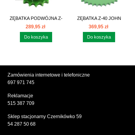
ZĘBATKA PODWÓJNA Z-
ZĘBATKA Z-40 JOHN
17 JOHN DEERE...
DEERE...
289,95 zł
369,95 zł
Do koszyka
Do koszyka
Zamówienia internetowe i telefoniczne
697 971 745
Reklamacje
515 387 709
Sklep stacjonarny Czernikówko 59
54 287 50 68