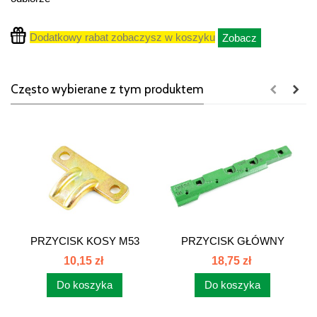
Dodatkowy rabat zobaczysz w koszyku
Zobacz
Często wybierane z tym produktem
PRZYCISK KOSY M53
PRZYCISK GŁÓWNY
CLAAS 500053...
KOSY...
10,15 zł
18,75 zł
Do koszyka
Do koszyka