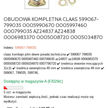
OBUDOWA KOMPLETNA CLAAS 599067-
799035 0005990670 0005997460
000799035 AZ24837 AZ24838
0006983370 0005008720 0005034870
Indeks:
599067-799035
claas kombajn john deere porada techniczna ✔️ 599067 799035
0005990670 0005997460 000799035 az24837 az24838 0006983370
0005008720 0005034870 0007790720 ✔️ średnica otworów mocujących
11x11 ✔️ średnica wewnętrzna 40 mm ✔️ średnica zewnętrzna 49 mm ✔️
599067, 799035, 599746,
Dostępny w magazynie A (F/029/c)
5 szt. w magazynie.
Możesz zamówić większą ilość, jednak czas realizacji może się
wydłużyć.