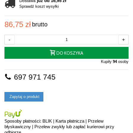
już od 16,95 zł
Dostawa
Sprawdź koszt wysyłki
86,75 zł
brutto
-
+
DO KOSZYKA
Kupiły
94
osoby
697 971 745
Zapytaj o produkt
Sposoby płatności: BLIK | Karta płatnicza | Przelew
błyskawiczny | Przelew zwykły lub zapłać kurierowi przy
odbiorze