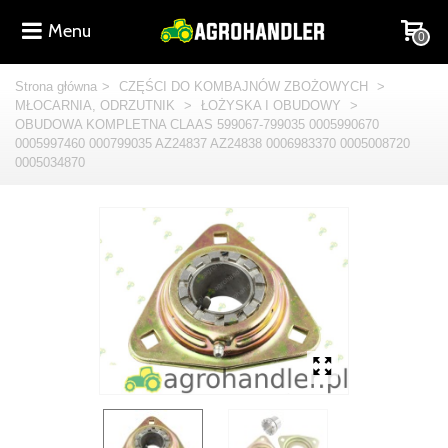
Menu
0
Strona główna
>
CZĘŚCI DO KOMBAJNÓW ZBOŻOWYCH
>
MŁOCARNIA, ODRZUTNIK
>
ŁOŻYSKA I OBUDOWY
>
OBUDOWA KOMPLETNA CLAAS 599067-799035 0005990670
0005997460 000799035 AZ24837 AZ24838 0006983370 0005008720
0005034870