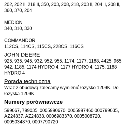
202, 202 II, 218 II, 350, 203, 208, 218, 203 II, 204 II, 208 II,
360, 370, 204
MEDION
340, 310, 330
COMMANDOR
112CS, 114CS, 115CS, 228CS, 116CS
JOHN DEERE
925, 935, 945, 932, 952, 955, 1174, 1177, 1188, 4425, 965,
942, 1185, 1174 HYDRO 4, 1177 HYDRO 4, 1175, 1188
HYDRO 4
Porada techniczna
Wraz z obudową zalecamy wymienić łożysko 1209K. Do
łożyska 1209K
Numery porównawcze
599067, 799035, 0005990670, 0005997460,000799035,
AZ24837, AZ24838, 0006983370, 0005008720,
0005034870, 0007790720