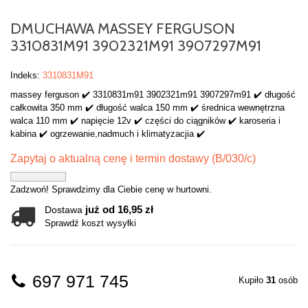
DMUCHAWA MASSEY FERGUSON
3310831M91 3902321M91 3907297M91
Indeks:
3310831M91
massey ferguson ✔️ 3310831m91 3902321m91 3907297m91 ✔️ długość
całkowita 350 mm ✔️ długość walca 150 mm ✔️ średnica wewnętrzna
walca 110 mm ✔️ napięcie 12v ✔️ części do ciągników ✔️ karoseria i
kabina ✔️ ogrzewanie,nadmuch i klimatyzacjia ✔️
Zapytaj o aktualną cenę i termin dostawy (B/030/c)
Zadzwoń! Sprawdzimy dla Ciebie cenę w hurtowni.
już od 16,95 zł
Dostawa
Sprawdź koszt wysyłki
697 971 745
Kupiło
31
osób