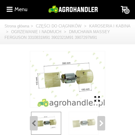
Menu
0
Strona główna
>
CZĘŚCI DO CIĄGNIKÓW
>
KAROSERIA I KABINA
>
OGRZEWANIE I NADMUCH
>
DMUCHAWA MASSEY
FERGUSON 3310831M91 3902321M91 3907297M91