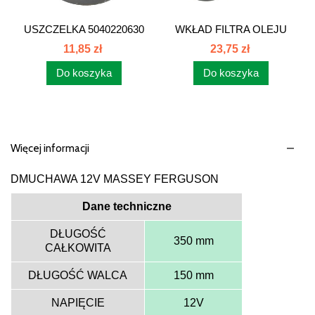
USZCZELKA 5040220630
WKŁAD FILTRA OLEJU
5040/22-063/0
SW-400...
11,85 zł
23,75 zł
Do koszyka
Do koszyka
Więcej informacji
DMUCHAWA 12V MASSEY FERGUSON
Dane techniczne
DŁUGOŚĆ
350 mm
CAŁKOWITA
DŁUGOŚĆ WALCA
150 mm
NAPIĘCIE
12V