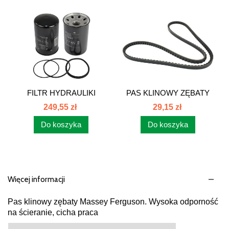
FILTR HYDRAULIKI
PAS KLINOWY ZĘBATY
CASE McCORMICK...
AVX13x1400
249,55 zł
29,15 zł
Do koszyka
Do koszyka
Więcej informacji
Pas klinowy zębaty Massey Ferguson. Wysoka odporność
na ścieranie, cicha praca