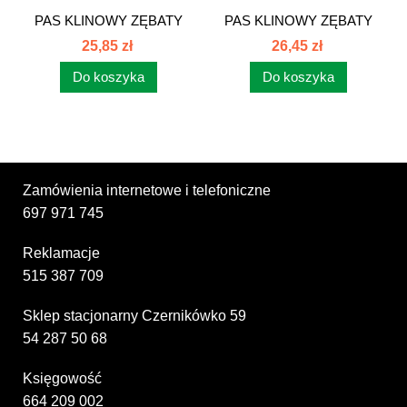
PAS KLINOWY ZĘBATY
PAS KLINOWY ZĘBATY
AVX13x1350...
AVX13x1275...
25,85 zł
26,45 zł
Do koszyka
Do koszyka
Zamówienia internetowe i telefoniczne
697 971 745
Reklamacje
515 387 709
Sklep stacjonarny Czernikówko 59
54 287 50 68
Księgowość
664 209 002