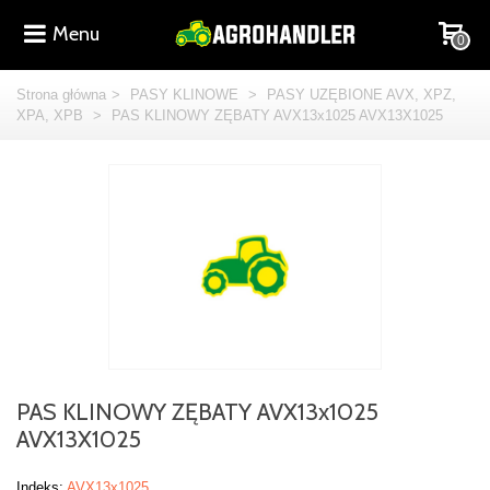
Menu
0
Strona główna
>
PASY KLINOWE
>
PASY UZĘBIONE AVX, XPZ,
XPA, XPB
>
PAS KLINOWY ZĘBATY AVX13x1025 AVX13X1025
PAS KLINOWY ZĘBATY AVX13x1025
AVX13X1025
Indeks:
AVX13x1025