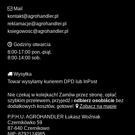
Mail
kontakt@agrohandler.pl
reklamacje@agrohandler.pl
ksiegowosc@agrohandler.pl
Godziny otwarcia
8:00-17:00 pon.-piąt.
8:00-14:00 sob.
Wysyłka
Towar wysyłamy kurierem DPD lub InPost
Nie czekaj w kolejkach! Zamów przez stronę, opłać
szybkim przelewem, przyjedź i
odbierz osobiście
bez
dodatkowych kosztów, gotowe!
Zobacz na mapie
P.P.H.U. AGROHANDLER Łukasz Woźniak
Czernikówko 59
87-640 Czernikowo
NIP: 8792124985