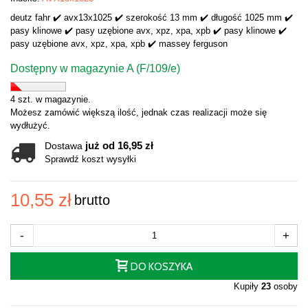
deutz fahr ✔️ avx13x1025 ✔️ szerokość 13 mm ✔️ długość 1025 mm ✔️
pasy klinowe ✔️ pasy uzębione avx, xpz, xpa, xpb ✔️ pasy klinowe ✔️
pasy uzębione avx, xpz, xpa, xpb ✔️ massey ferguson
Dostępny w magazynie A (F/109/e)
4 szt. w magazynie.
Możesz zamówić większą ilość, jednak czas realizacji może się
wydłużyć.
już od 16,95 zł
Dostawa
Sprawdź koszt wysyłki
10,55 zł
brutto
-
+
DO KOSZYKA
Kupiły
23
osoby