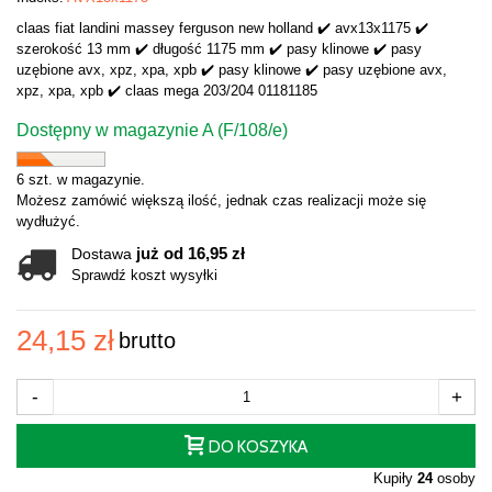
claas fiat landini massey ferguson new holland ✔️ avx13x1175 ✔️
szerokość 13 mm ✔️ długość 1175 mm ✔️ pasy klinowe ✔️ pasy
uzębione avx, xpz, xpa, xpb ✔️ pasy klinowe ✔️ pasy uzębione avx,
xpz, xpa, xpb ✔️ claas mega 203/204 01181185
Dostępny w magazynie A (F/108/e)
6 szt. w magazynie.
Możesz zamówić większą ilość, jednak czas realizacji może się
wydłużyć.
już od 16,95 zł
Dostawa
Sprawdź koszt wysyłki
24,15 zł
brutto
-
+
DO KOSZYKA
Kupiły
24
osoby