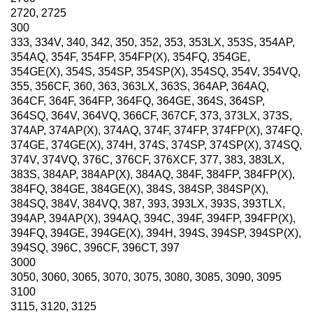
2720, 2725
300
333, 334V, 340, 342, 350, 352, 353, 353LX, 353S, 354AP,
354AQ, 354F, 354FP, 354FP(X), 354FQ, 354GE,
354GE(X), 354S, 354SP, 354SP(X), 354SQ, 354V, 354VQ,
355, 356CF, 360, 363, 363LX, 363S, 364AP, 364AQ,
364CF, 364F, 364FP, 364FQ, 364GE, 364S, 364SP,
364SQ, 364V, 364VQ, 366CF, 367CF, 373, 373LX, 373S,
374AP, 374AP(X), 374AQ, 374F, 374FP, 374FP(X), 374FQ,
374GE, 374GE(X), 374H, 374S, 374SP, 374SP(X), 374SQ,
374V, 374VQ, 376C, 376CF, 376XCF, 377, 383, 383LX,
383S, 384AP, 384AP(X), 384AQ, 384F, 384FP, 384FP(X),
384FQ, 384GE, 384GE(X), 384S, 384SP, 384SP(X),
384SQ, 384V, 384VQ, 387, 393, 393LX, 393S, 393TLX,
394AP, 394AP(X), 394AQ, 394C, 394F, 394FP, 394FP(X),
394FQ, 394GE, 394GE(X), 394H, 394S, 394SP, 394SP(X),
394SQ, 396C, 396CF, 396CT, 397
3000
3050, 3060, 3065, 3070, 3075, 3080, 3085, 3090, 3095
3100
3115, 3120, 3125