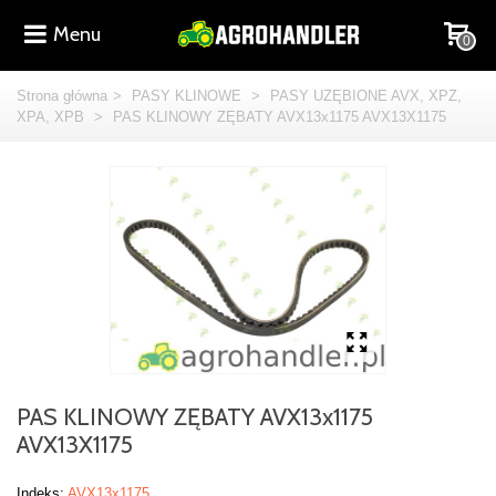
Menu
0
Strona główna
>
PASY KLINOWE
>
PASY UZĘBIONE AVX, XPZ,
XPA, XPB
>
PAS KLINOWY ZĘBATY AVX13x1175 AVX13X1175
PAS KLINOWY ZĘBATY AVX13x1175
AVX13X1175
Indeks:
AVX13x1175