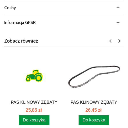
Cechy
Informacja GPSR
Zobacz również
PAS KLINOWY ZĘBATY
PAS KLINOWY ZĘBATY
AVX13x1350...
AVX13x1275...
25,85 zł
26,45 zł
Do koszyka
Do koszyka