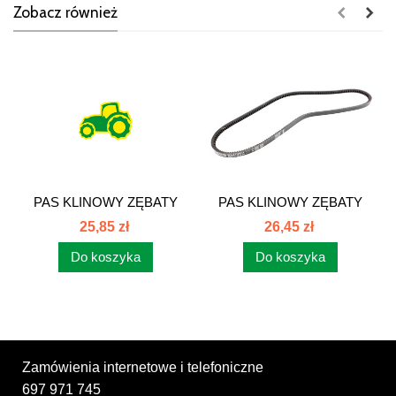
Zobacz również
PAS KLINOWY ZĘBATY
PAS KLINOWY ZĘBATY
AVX13x1350...
AVX13x1275...
25,85 zł
26,45 zł
Do koszyka
Do koszyka
Zamówienia internetowe i telefoniczne
697 971 745