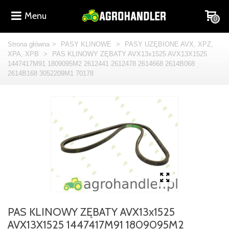
Menu
0
Strona główna
>
PASY KLINOWE
>
PASY UZĘBIONE AVX, XPZ,
XPA, XPB
>
PAS KLINOWY ZĘBATY AVX13x1525 AVX13X1525
1447417M91 1809095M2 2612441 2612478 2614668 2614B068
2614B168 3052209M1 70178
PAS KLINOWY ZĘBATY AVX13x1525
AVX13X1525 1447417M91 1809095M2