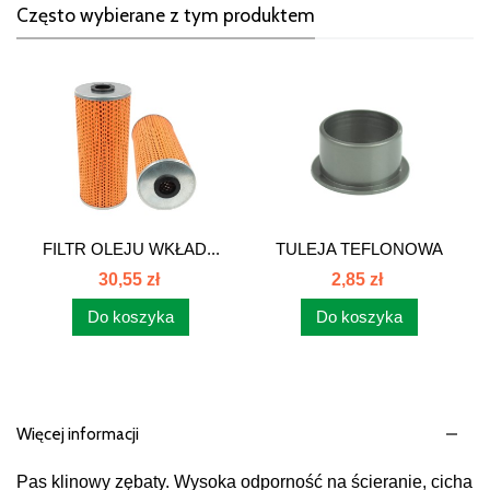
Często wybierane z tym produktem
FILTR OLEJU WKŁAD...
TULEJA TEFLONOWA
CLAAS 008550...
30,55 zł
2,85 zł
Do koszyka
Do koszyka
Więcej informacji
Pas klinowy zębaty. Wysoka odporność na ścieranie, cicha