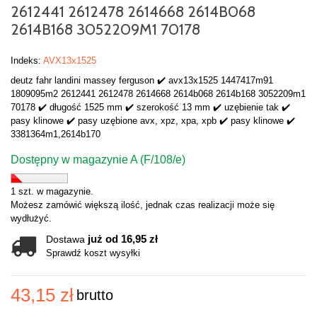
2612441 2612478 2614668 2614B068
2614B168 3052209M1 70178
Indeks:
AVX13x1525
deutz fahr landini massey ferguson ✔️ avx13x1525 1447417m91
1809095m2 2612441 2612478 2614668 2614b068 2614b168 3052209m1
70178 ✔️ długość 1525 mm ✔️ szerokość 13 mm ✔️ uzębienie tak ✔️
pasy klinowe ✔️ pasy uzębione avx, xpz, xpa, xpb ✔️ pasy klinowe ✔️
3381364m1,2614b170
Dostępny w magazynie A (F/108/e)
1 szt. w magazynie.
Możesz zamówić większą ilość, jednak czas realizacji może się
wydłużyć.
już od 16,95 zł
Dostawa
Sprawdź koszt wysyłki
43,15 zł
brutto