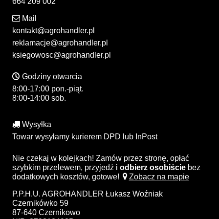
664 209 002
Mail
kontakt@agrohandler.pl
reklamacje@agrohandler.pl
ksiegowosc@agrohandler.pl
Godziny otwarcia
8:00-17:00 pon.-piąt.
8:00-14:00 sob.
Wysyłka
Towar wysyłamy kurierem DPD lub InPost
Nie czekaj w kolejkach! Zamów przez stronę, opłać
szybkim przelewem, przyjedź i
odbierz osobiście
bez
dodatkowych kosztów, gotowe!
Zobacz na mapie
P.P.H.U. AGROHANDLER Łukasz Woźniak
Czernikówko 59
87-640 Czernikowo