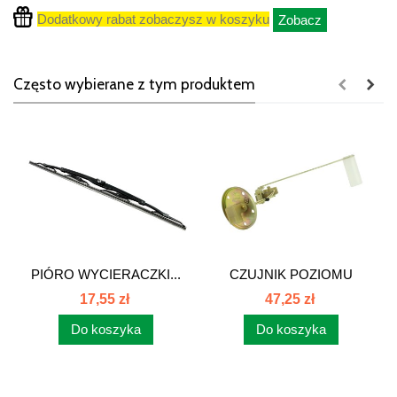
Dodatkowy rabat zobaczysz w koszyku
Zobacz
Często wybierane z tym produktem
PIÓRO WYCIERACZKI...
CZUJNIK POZIOMU
PALIWA 3 WTYKI...
17,55 zł
47,25 zł
Do koszyka
Do koszyka