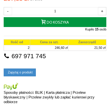
-
+
DO KOSZYKA
Kupiło
15
osób
Ilość od
Cena za szt.
Zaoszczędź
2
246,60 zł
21,50 zł
697 971 745
Zapytaj o produkt
Sposoby płatności: BLIK | Karta płatnicza | Przelew
błyskawiczny | Przelew zwykły lub zapłać kurierowi przy
odbiorze