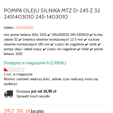
POMPA OLEJU SILNIKA MTZ D-245 Z 32
2451403010 245-1403010
Indeks:
2451403010
mtz pronar belarus 82ts 1025 ✔️ 2451403010 245-1403010 ✔️ liczba
zębów 32 ✔️ średnica otwórów montażowych 12.5 mm ✔️ rozstaw
otworów montażowych 185 mm ✔️ części do ciągników ✔️ silnik ✔️
pompy oleju i układ ssący ✔️ części do ciągników ✔️ silnik ✔️ pronar
belarus 1025
Dostępny w magazynie A (C/063/c)
2 szt. w magazynie.
Możesz zamówić większą ilość, jednak czas realizacji może się
wydłużyć.
już od 16,95 zł
Dostawa
Sprawdź koszt wysyłki
257,35 zł
brutto