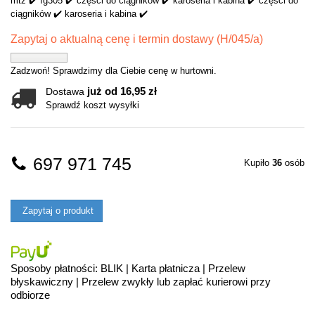
mtz ✔️ fg305 ✔️ części do ciągników ✔️ karoseria i kabina ✔️ części do
ciągników ✔️ karoseria i kabina ✔️
Zapytaj o aktualną cenę i termin dostawy (H/045/a)
Zadzwoń! Sprawdzimy dla Ciebie cenę w hurtowni.
już od 16,95 zł
Dostawa
Sprawdź koszt wysyłki
697 971 745
Kupiło
36
osób
Zapytaj o produkt
Sposoby płatności: BLIK | Karta płatnicza | Przelew
błyskawiczny | Przelew zwykły lub zapłać kurierowi przy
odbiorze