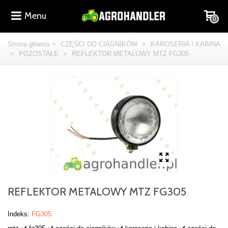
Menu
0
Strona główna
>
CZĘŚCI DO CIĄGNIKÓW
>
KAROSERIA I KABINA
>
POZOSTAŁE
>
REFLEKTOR METALOWY MTZ FG305
REFLEKTOR METALOWY MTZ FG305
Indeks:
FG305