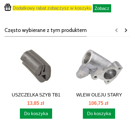
Dodatkowy rabat zobaczysz w koszyku
Zobacz
Często wybierane z tym produktem
USZCZELKA SZYB TB1
WLEW OLEJU STARY
T25
TYP C-385 80002065
13,85 zł
106,75 zł
Do koszyka
Do koszyka