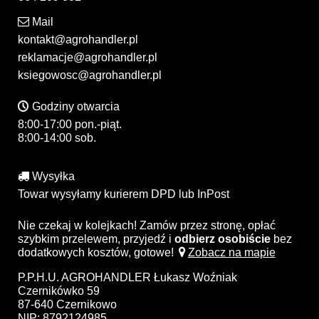
Mail
kontakt@agrohandler.pl
reklamacje@agrohandler.pl
ksiegowosc@agrohandler.pl
Godziny otwarcia
8:00-17:00 pon.-piąt.
8:00-14:00 sob.
Wysyłka
Towar wysyłamy kurierem DPD lub InPost
Nie czekaj w kolejkach! Zamów przez stronę, opłać
szybkim przelewem, przyjedź i
odbierz osobiście
bez
dodatkowych kosztów, gotowe!
Zobacz na mapie
P.P.H.U. AGROHANDLER Łukasz Woźniak
Czernikówko 59
87-640 Czernikowo
NIP: 8792124985