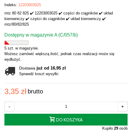
Indeks:
12203003025
mtz 80 82 825 ✔️ 12203003025 ✔️ części do ciągników ✔️ układ
kierowniczy ✔️ części do ciągników ✔️ układ kierowniczy ✔️
mtz/80/82/825
Dostępny w magazynie A (C/057/b)
5 szt. w magazynie.
Możesz zamówić większą ilość, jednak czas realizacji może się
wydłużyć.
już od 16,95 zł
Dostawa
Sprawdź koszt wysyłki
3,35 zł
brutto
-
+
DO KOSZYKA
Kupiło
29
osób