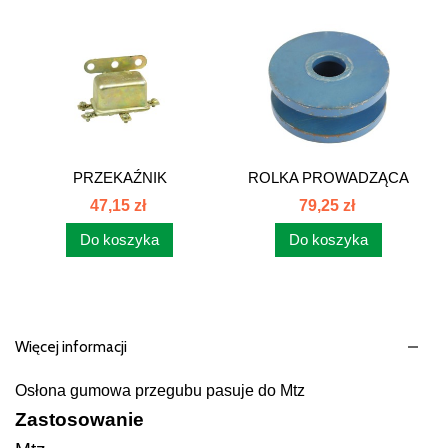
PRZEKAŹNIK
ROLKA PROWADZĄCA
ROZRUSZNIKA...
NOWY TYP...
47,15 zł
79,25 zł
Do koszyka
Do koszyka
Więcej informacji
Osłona gumowa przegubu pasuje do Mtz
Zastosowanie