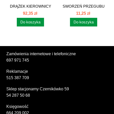
DRĄŻEK KIEROWNICY
SWORZEŃ PRZEGUBU
KPL. MTZ...
TS 1221 MTZ...
92,35 zł
11,25 zł
Do koszyka
Do koszyka
Zamówienia internetowe i telefoniczne
697 971 745
Reklamacje
515 387 709
Sklep stacjonarny Czernikówko 59
54 287 50 68
Księgowość
664 209 002