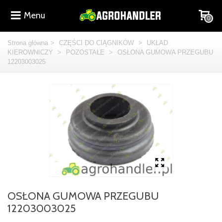
Menu
0
Strona główna
>
CZĘŚCI DO CIĄGNIKÓW
>
UKŁAD
KIEROWNICZY
>
POZOSTAŁE
>
OSŁONA GUMOWA PRZEGUBU
12203003025
OSŁONA GUMOWA PRZEGUBU
12203003025