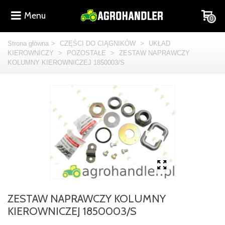
Menu
0
Strona główna
>
CZĘŚCI DO CIĄGNIKÓW
>
UKŁAD
KIEROWNICZY
>
POZOSTAŁE
>
ZESTAW NAPRAWCZY
KOLUMNY KIEROWNICZEJ 1850003/S
ZESTAW NAPRAWCZY KOLUMNY
KIEROWNICZEJ 1850003/S