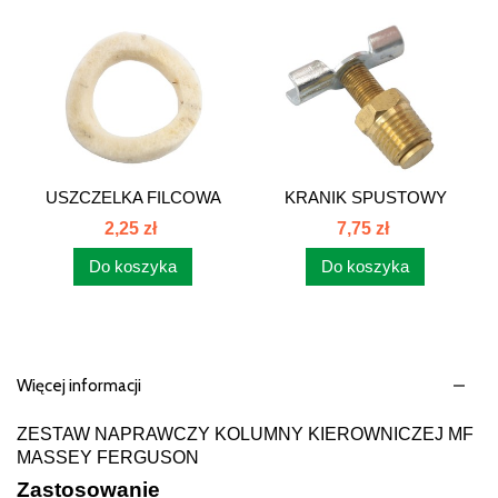
USZCZELKA FILCOWA
KRANIK SPUSTOWY
KOLUMNY...
WODY MF 1851095...
2,25 zł
7,75 zł
Do koszyka
Do koszyka
Więcej informacji
ZESTAW NAPRAWCZY KOLUMNY KIEROWNICZEJ MF
MASSEY FERGUSON
Zastosowanie