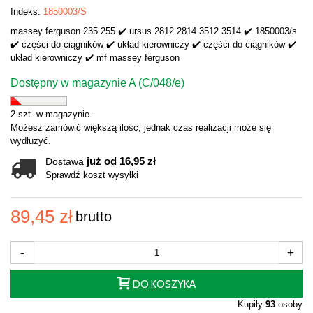
Indeks:
1850003/S
massey ferguson 235 255 ✔️ ursus 2812 2814 3512 3514 ✔️ 1850003/s
✔️ części do ciągników ✔️ układ kierowniczy ✔️ części do ciągników ✔️
układ kierowniczy ✔️ mf massey ferguson
Dostępny w magazynie A (C/048/e)
2 szt. w magazynie.
Możesz zamówić większą ilość, jednak czas realizacji może się
wydłużyć.
już od 16,95 zł
Dostawa
Sprawdź koszt wysyłki
89,45 zł
brutto
-
+
DO KOSZYKA
Kupiły
93
osoby