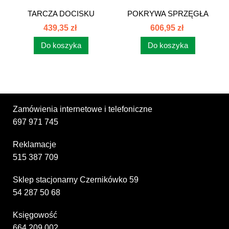
TARCZA DOCISKU
POKRYWA SPRZĘGŁA
SPRZĘGŁA C385...
STARY TYP...
439,35 zł
606,95 zł
Do koszyka
Do koszyka
Zamówienia internetowe i telefoniczne
697 971 745
Reklamacje
515 387 709
Sklep stacjonarny Czernikówko 59
54 287 50 68
Księgowość
664 209 002