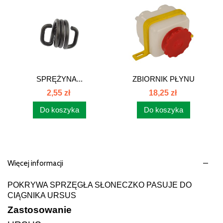
SPRĘŻYNA...
ZBIORNIK PŁYNU
HAMULCOWEGO...
2,55 zł
18,25 zł
Do koszyka
Do koszyka
Więcej informacji
POKRYWA SPRZĘGŁA SŁONECZKO PASUJE DO
CIĄGNIKA URSUS
Zastosowanie