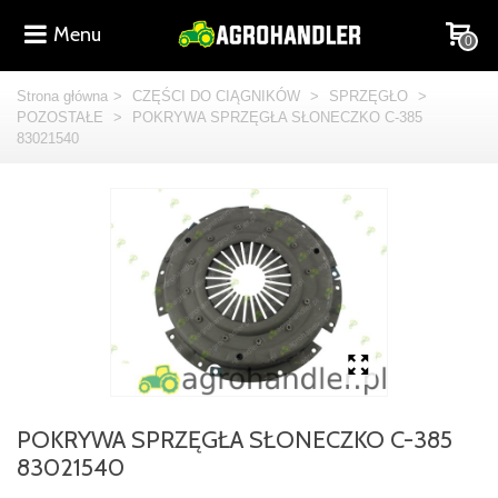
Menu
0
Strona główna
>
CZĘŚCI DO CIĄGNIKÓW
>
SPRZĘGŁO
>
POZOSTAŁE
>
POKRYWA SPRZĘGŁA SŁONECZKO C-385
83021540
POKRYWA SPRZĘGŁA SŁONECZKO C-385
83021540