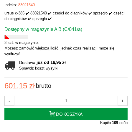
Indeks:
83021540
ursus c-385 ✔️ 83021540 ✔️ części do ciągników ✔️ sprzęgło ✔️ części
do ciągników ✔️ sprzęgło ✔️
Dostępny w magazynie A B (C/041/a)
3 szt. w magazynie.
Możesz zamówić większą ilość, jednak czas realizacji może się
wydłużyć.
już od 16,95 zł
Dostawa
Sprawdź koszt wysyłki
601,15 zł
brutto
-
+
DO KOSZYKA
Kupiło
109
osób