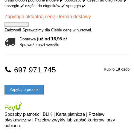
ursus c-385 i pochodne modele ✔️ 86005950 ✔️ części do ciągników ✔️
sprzęgło ✔️ części do ciągników ✔️ sprzęgło ✔️
Zapytaj o aktualną cenę i termin dostawy
Zadzwoń! Sprawdzimy dla Ciebie cenę w hurtowni.
już od 16,95 zł
Dostawa
Sprawdź koszt wysyłki
697 971 745
Kupiło
10
osób
Zapytaj o produkt
Sposoby płatności: BLIK | Karta płatnicza | Przelew
błyskawiczny | Przelew zwykły lub zapłać kurierowi przy
odbiorze