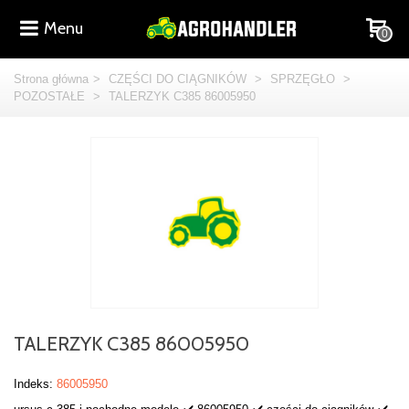
Menu
0
Strona główna
>
CZĘŚCI DO CIĄGNIKÓW
>
SPRZĘGŁO
>
POZOSTAŁE
>
TALERZYK C385 86005950
TALERZYK C385 86005950
Indeks:
86005950