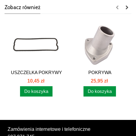
Zobacz również
USZCZELKA POKRYWY
POKRYWA
ZAWORÓW 6-CYL...
TERMOSTATU 6 CYL C-
10,45 zł
25,95 zł
385...
Do koszyka
Do koszyka
Zamówienia internetowe i telefoniczne