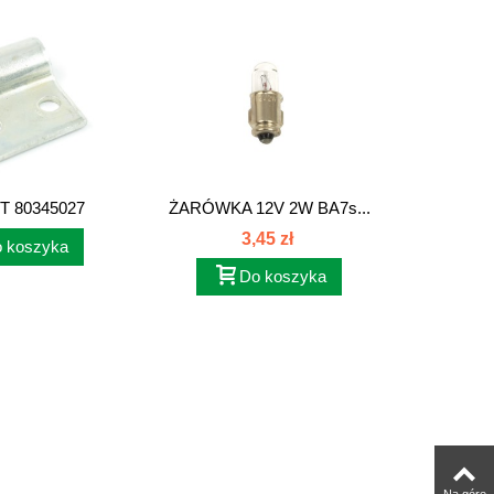
 80345027
ŻARÓWKA 12V 2W BA7s...
CHŁODN
3,45 zł
 koszyka
Do koszyka
Na górę