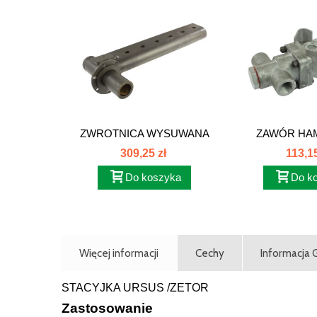
ZWROTNICA WYSUWANA
ZAWÓR HAM
RESOROWANA...
385/ZETOR 
309,25 zł
113,15
Do koszyka
Do k
Więcej informacji
Cechy
Informacja
STACYJKA URSUS /ZETOR
Zastosowanie