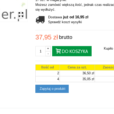
Możesz zamówić większą ilość, jednak czas realizac
się wydłużyć.
już od 16,95 zł
Dostawa
Sprawdź koszt wysyłki
37,95 zł
brutto
+
Kupiło
DO KOSZYKA
-
Ilość od
Cena za szt.
Zaoszc
2
36,50 zł
4
35,05 zł
Zapytaj o produkt