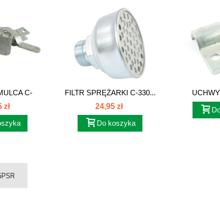
ULCA C-
FILTR SPRĘŻARKI C-330...
UCHWYT
80235901
 zł
24,95 zł
Do
oszyka
Do koszyka
 GPSR