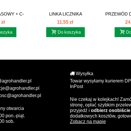
SOWY + C-
LINKA LICZNIKA
PRZEWÓD 
..
MOTOGODZIN C-330...
CIŚN
 zł
11,55 zł
24
oszyka
Do koszyka
Do
Wysyłka
@agrohandler.pl
Towar wysyłamy kurierem DP
InPost
cje@agrohandler.pl
osc@agrohandler.pl
Nie czekaj w kolejkach! Zam
stronę, opłać szybkim przel
ny otwarcia
przyjedź i
odbierz osobiście
00 pon.-piąt.
dodatkowych kosztów, gotow
00 sob.
Zobacz na mapie