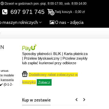
Dzwoń w godzinach pon.-piąt. 8:00-17:00, sob. 8:00-14:00
697 971 745
Twój koszyk
-
0,00 zł
0
o maszyn rolniczych
O nas - zdjęcia
0
IN
Sposoby płatności: BLIK | Karta płatnicza
| Przelew błyskawiczny | Przelew zwykły
lub zapłać kurierowi przy odbiorze
️ ursus
Dodatkowy rabat zobaczysz w
sze modele
 karoseria
koszyku
Zobacz
✔️ (0-1-2-
Kup w zestawie