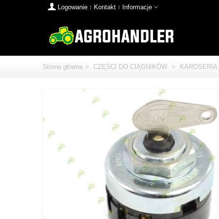
Logowanie
Kontakt
Informacje
Strona główna
>
CZĘŚCI DO CIĄGNIKÓW
>
KAROSERIA 