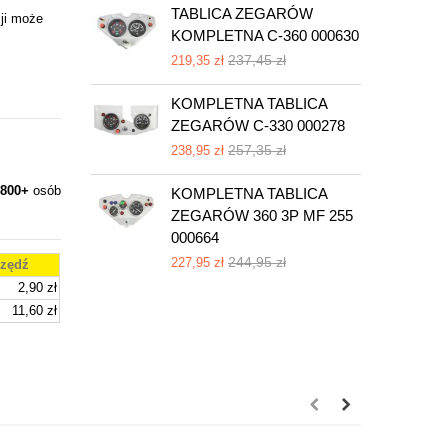
TABLICA ZEGARÓW
ji może
KOMPLETNA C-360 000630
3
0
237,45 zł
219,35 zł
3
KOMPLETNA TABLICA
ZEGARÓW C-330 000278
257,35 zł
238,95 zł
800+
osób
KOMPLETNA TABLICA
ZEGARÓW 360 3P MF 255
000664
244,95 zł
227,95 zł
zędź
2,90 zł
11,60 zł