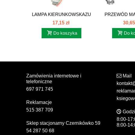
LAMPA KIERUNKOWSKAZU
PRZEWÓD MA
C-330...
330.
17,15 zł
30,65
Do koszyka
Do k
Zamówienia internetowe i
Mail
telefoniczne
kontakt
697 971 745
reklama
ksiegow
Reklamacje
515 387 709
Godzi
8:00-17:
Sklep stacjonarny Czernikówko 59
8:00-14:
54 287 50 68