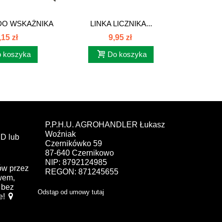
DO WSKAŻNIKA
LINKA LICZNIKA...
PRZEWÓ
IENIA...
RO
,15 zł
9,95 zł
 koszyka
Do koszyka
P.P.H.U. AGROHANDLER Łukasz
Woźniak
D lub
Czernikówko 59
87-640 Czernikowo
NIP: 8792124985
ów przez
REGON: 871245655
ewem,
bez
Odstąp od umowy tutaj
e!