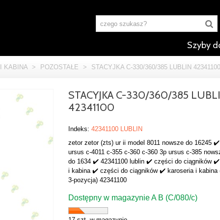
Szyby d
I KABINA
>
POZOSTAŁE
>
STACYJKA C-330/360/385 LUBLIN 4234110
STACYJKA C-330/360/385 LUBL
42341100
Indeks:
42341100 LUBLIN
zetor zetor (zts) ur ii model 8011 nowsze do 16245 ✔
ursus c-4011 c-355 c-360 c-360 3p ursus c-385 now
do 1634 ✔️ 42341100 lublin ✔️ części do ciągników ✔️
i kabina ✔️ części do ciągników ✔️ karoseria i kabina 
3-pozycja) 42341100
Dostępny w magazynie A B (C/080/c)
17 szt. w magazynie.