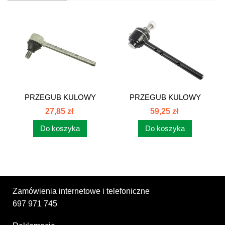
PRZEGUB KULOWY
PRZEGUB KULOWY
LEWY MASSEY...
PRAWY MASSEY...
27,85 zł
59,25 zł
Do koszyka
Do koszyka
Zamówienia internetowe i telefoniczne
697 971 745