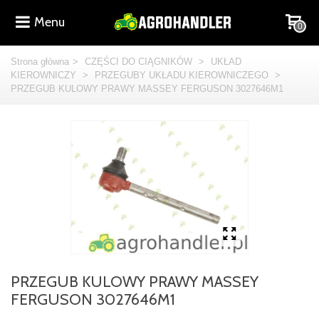
Menu
0
Strona główna
>
CZĘŚCI DO CIĄGNIKÓW
>
UKŁAD
KIEROWNICZY
>
PRZEGUBY UKŁADU KIEROWNICZEGO
>
PRZEGUB KULOWY PRAWY MASSEY FERGUSON 3027646M1
PRZEGUB KULOWY PRAWY MASSEY
FERGUSON 3027646M1