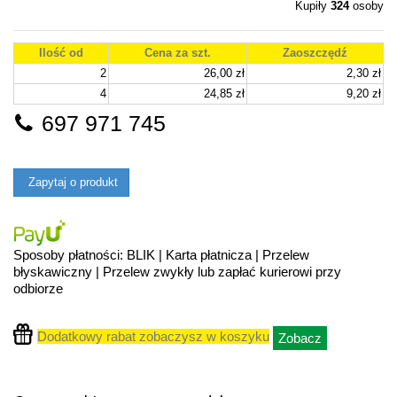
Kupiły
324
osoby
Ilość od
Cena za szt.
Zaoszczędź
2
26,00 zł
2,30 zł
4
24,85 zł
9,20 zł
697 971 745
Zapytaj o produkt
Sposoby płatności: BLIK | Karta płatnicza | Przelew
błyskawiczny | Przelew zwykły lub zapłać kurierowi przy
odbiorze
Dodatkowy rabat zobaczysz w koszyku
Zobacz