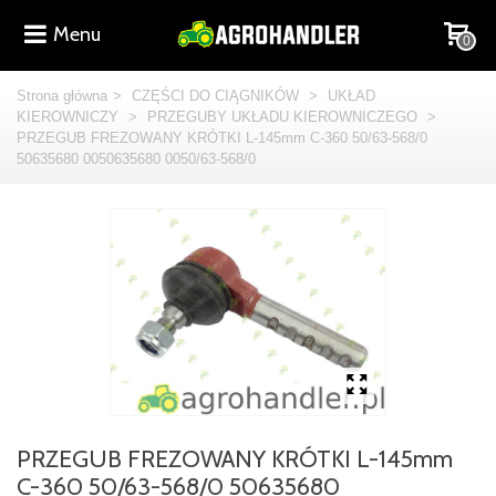
Menu
0
Strona główna
>
CZĘŚCI DO CIĄGNIKÓW
>
UKŁAD
KIEROWNICZY
>
PRZEGUBY UKŁADU KIEROWNICZEGO
>
PRZEGUB FREZOWANY KRÓTKI L-145mm C-360 50/63-568/0
50635680 0050635680 0050/63-568/0
PRZEGUB FREZOWANY KRÓTKI L-145mm
C-360 50/63-568/0 50635680