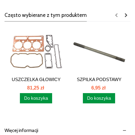
Często wybierane z tym produktem
USZCZELKA GŁOWICY
SZPILKA PODSTAWY
MF-3...
SIEDZENIA C-360...
81,25 zł
6,95 zł
Do koszyka
Do koszyka
Więcej informacji