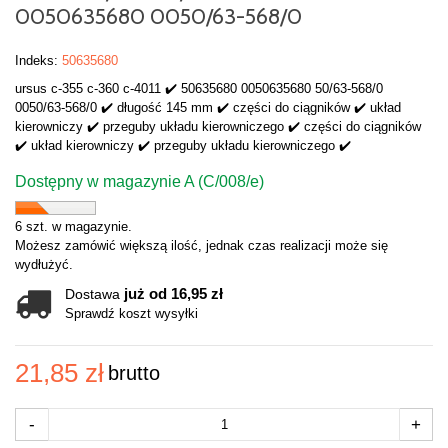
0050635680 0050/63-568/0
Indeks:
50635680
ursus c-355 c-360 c-4011 ✔️ 50635680 0050635680 50/63-568/0
0050/63-568/0 ✔️ długość 145 mm ✔️ części do ciągników ✔️ układ
kierowniczy ✔️ przeguby układu kierowniczego ✔️ części do ciągników
✔️ układ kierowniczy ✔️ przeguby układu kierowniczego ✔️
Dostępny w magazynie A (C/008/e)
6 szt. w magazynie.
Możesz zamówić większą ilość, jednak czas realizacji może się
wydłużyć.
już od 16,95 zł
Dostawa
Sprawdź koszt wysyłki
21,85 zł
brutto
-
+