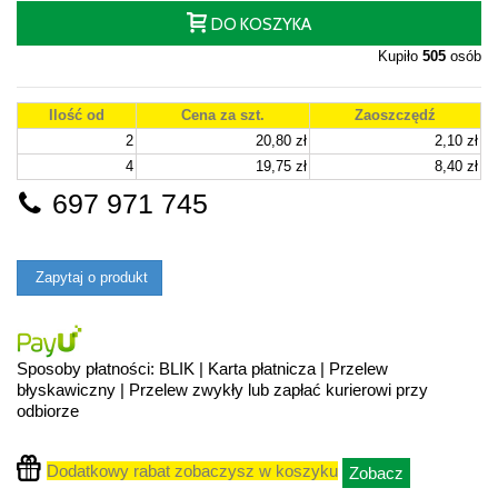
DO KOSZYKA
Kupiło
505
osób
Ilość od
Cena za szt.
Zaoszczędź
2
20,80 zł
2,10 zł
4
19,75 zł
8,40 zł
697 971 745
Zapytaj o produkt
Sposoby płatności: BLIK | Karta płatnicza | Przelew
błyskawiczny | Przelew zwykły lub zapłać kurierowi przy
odbiorze
Dodatkowy rabat zobaczysz w koszyku
Zobacz