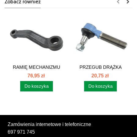
Zobacz również
RAMIĘ MECHANIZMU
PRZEGUB DRĄŻKA
KIEROWNICZEGO...
KIEROWNICZEGO Z...
76,95 zł
20,75 zł
Do koszyka
Do koszyka
Zamówienia internetowe i telefoniczne
697 971 745