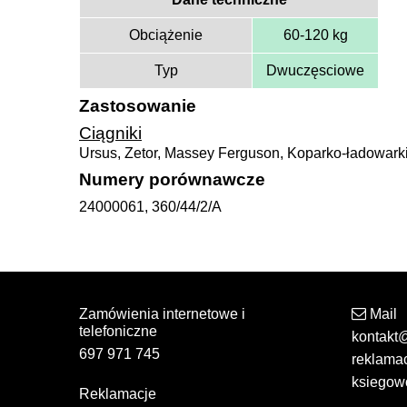
Obciążenie
60-120 kg
Typ
Dwuczęsciowe
Zastosowanie
Ciągniki
Ursus, Zetor, Massey Ferguson, Koparko-ładowarki
Numery porównawcze
24000061, 360/44/2/A
Zamówienia internetowe i
Mail
telefoniczne
kontakt
697 971 745
reklama
ksiegow
Reklamacje