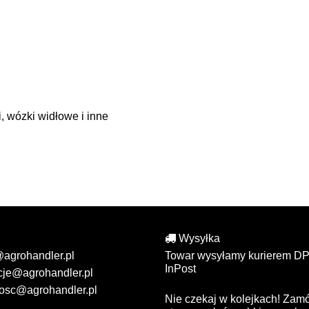
, wózki widłowe i inne
Wysyłka
@agrohandler.pl
Towar wysyłamy kurierem DP
InPost
cje@agrohandler.pl
osc@agrohandler.pl
Nie czekaj w kolejkach! Zam