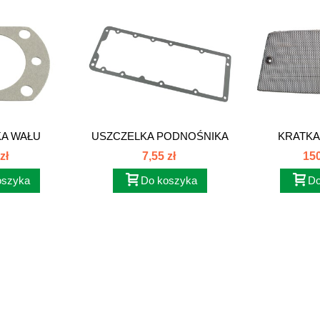
A WAŁU
USZCZELKA PODNOŚNIKA
KRATKA
EGO...
C-335...
GÓ
zł
7,55 zł
150
oszyka
Do koszyka
Do