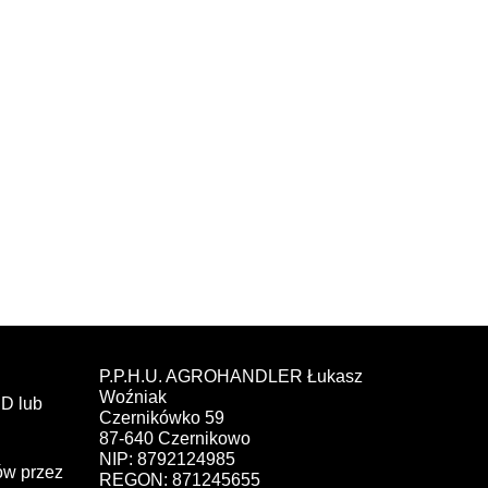
P.P.H.U. AGROHANDLER Łukasz
Woźniak
D lub
Czernikówko 59
87-640 Czernikowo
NIP: 8792124985
ów przez
REGON: 871245655