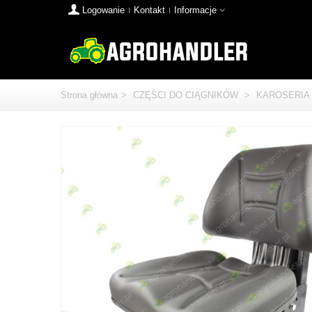
Logowanie
Kontakt
Informacje
Strona główna
>
CZĘŚCI DO CIĄGNIKÓW
>
KAROSERIA 