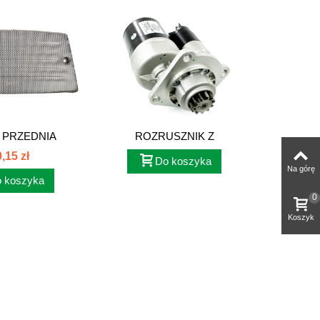
 PRZEDNIA
ROZRUSZNIK Z
PRZ
RNA...
REDUKTOREM 11z...
,15 zł
Do koszyka
Na górę
 koszyka
0
Koszyk