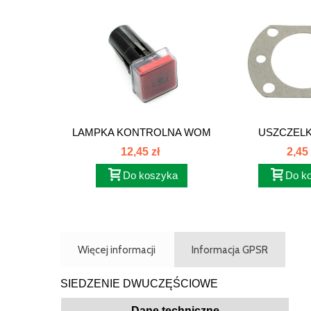
LAMPKA KONTROLNA WOM
USZCZELK
CZERWONA...
PRZEDNI
12,45 zł
2,45 
Do koszyka
Do k
Więcej informacji
Informacja GPSR
SIEDZENIE DWUCZĘŚCIOWE
Dane techniczne