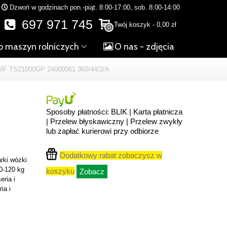
Dzwoń w godzinach pon.-piąt. 8:00-17:00, sob. 8:00-14:00
697 971 745
Twój koszyk
-
0,00 zł
0
o maszyn rolniczych
O nas - zdjęcia
 TS21000GP 24000061 360/44/2/A
Sposoby płatności: BLIK | Karta płatnicza
| Przelew błyskawiczny | Przelew zwykły
lub zapłać kurierowi przy odbiorze
Dodatkowy rabat zobaczysz w
rki wózki
0-120 kg
koszyku
Zobacz
eria i
ia i