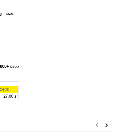
ji może
800+
osób
zędź
27,00 zł