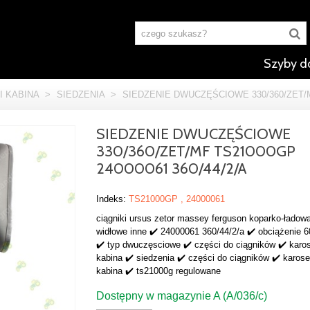
Szyby d
I KABINA
>
SIEDZENIA
>
SIEDZENIE DWUCZĘŚCIOWE 330/360/ZET/MF
SIEDZENIE DWUCZĘŚCIOWE
330/360/ZET/MF TS21000GP
24000061 360/44/2/A
Indeks:
TS21000GP , 24000061
ciągniki ursus zetor massey ferguson koparko-ładowa
widłowe inne ✔️ 24000061 360/44/2/a ✔️ obciążenie 6
✔️ typ dwuczęsciowe ✔️ części do ciągników ✔️ karos
kabina ✔️ siedzenia ✔️ części do ciągników ✔️ karoser
kabina ✔️ ts21000g regulowane
Dostępny w magazynie A (A/036/c)