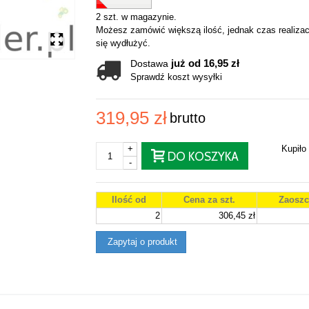
2 szt. w magazynie.
Możesz zamówić większą ilość, jednak czas realizac
się wydłużyć.
już od 16,95 zł
Dostawa
Sprawdź koszt wysyłki
319,95 zł
brutto
+
Kupiło
DO KOSZYKA
-
Ilość od
Cena za szt.
Zaoszc
2
306,45 zł
Zapytaj o produkt