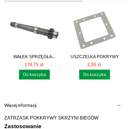
WAŁEK SPRZĘGŁA...
USZCZELKA POKRYWY
DOLNEJ...
176,75 zł
2,55 zł
Do koszyka
Do koszyka
Więcej informacji
ZATRZASK POKKRYWY SKRZYNI BIEGÓW
Zastosowanie