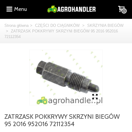
Menu
0
Strona główna
>
CZĘŚCI DO CIĄGNIKÓW
>
SKRZYNIA BIEGÓW
>
ZATRZASK POKKRYWY SKRZYNI BIEGÓW 95 2016 952016
72112354
ZATRZASK POKKRYWY SKRZYNI BIEGÓW
95 2016 952016 72112354