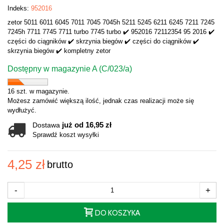
Indeks:
952016
zetor 5011 6011 6045 7011 7045 7045h 5211 5245 6211 6245 7211 7245
7245h 7711 7745 7711 turbo 7745 turbo ✔️ 952016 72112354 95 2016 ✔️
części do ciągników ✔️ skrzynia biegów ✔️ części do ciągników ✔️
skrzynia biegów ✔️ kompletny zetor
Dostępny w magazynie A (C/023/a)
16 szt. w magazynie.
Możesz zamówić większą ilość, jednak czas realizacji może się
wydłużyć.
już od 16,95 zł
Dostawa
Sprawdź koszt wysyłki
4,25 zł
brutto
-
+
DO KOSZYKA