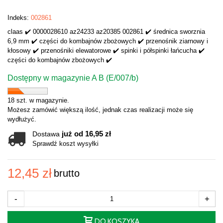
Indeks:
002861
claas ✔️ 0000028610 az24233 az20385 002861 ✔️ średnica sworznia
6,9 mm ✔️ części do kombajnów zbożowych ✔️ przenośnik ziarnowy i
kłosowy ✔️ przenośniki elewatorowe ✔️ spinki i półspinki łańcucha ✔️
części do kombajnów zbożowych ✔️
Dostępny w magazynie A B (E/007/b)
18 szt. w magazynie.
Możesz zamówić większą ilość, jednak czas realizacji może się
wydłużyć.
już od 16,95 zł
Dostawa
Sprawdź koszt wysyłki
12,45 zł
brutto
-
+
DO KOSZYKA