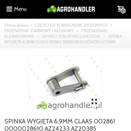
Menu
0
Strona główna
>
CZĘŚCI DO KOMBAJNÓW ZBOŻOWYCH
>
PRZENOŚNIK ZIARNOWY I KŁOSOWY
>
PRZENOŚNIKI
ELEWATOROWE
>
SPINKI I PÓŁSPINKI ŁAŃCUCHA
>
SPINKA
WYGIĘTA 6,9MM CLAAS 002861 0000028610 AZ24233 AZ20385
SPINKA WYGIĘTA 6,9MM CLAAS 002861
0000028610 AZ24233 AZ20385