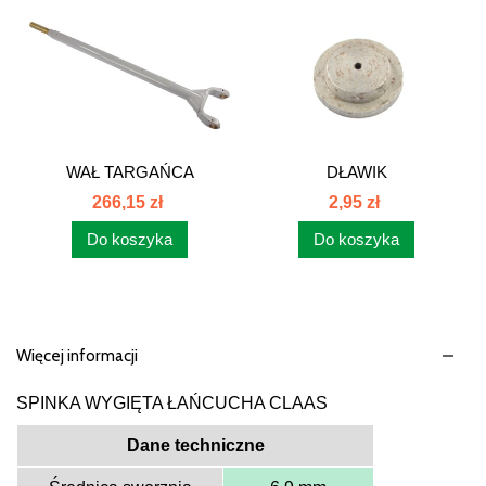
WAŁ TARGAŃCA
DŁAWIK
CLAAS...
ROZDZIELACZA...
266,15 zł
2,95 zł
Do koszyka
Do koszyka
Więcej informacji
SPINKA WYGIĘTA ŁAŃCUCHA CLAAS
Dane techniczne