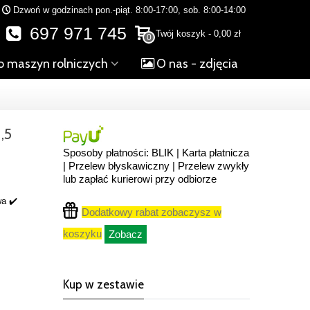
Dzwoń w godzinach pon.-piąt. 8:00-17:00, sob. 8:00-14:00
697 971 745
Twój koszyk
-
0,00 zł
0
o maszyn rolniczych
O nas - zdjęcia
,5
Sposoby płatności: BLIK | Karta płatnicza
| Przelew błyskawiczny | Przelew zwykły
lub zapłać kurierowi przy odbiorze
wa ✔️
Dodatkowy rabat zobaczysz w
koszyku
Zobacz
Kup w zestawie