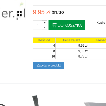
9,95 zł
brutto
+
Kupiło
DO KOSZYKA
-
Ilość od
Cena za szt.
Zaoszc
4
9,55 zł
8
9,15 zł
16
8,75 zł
Zapytaj o produkt