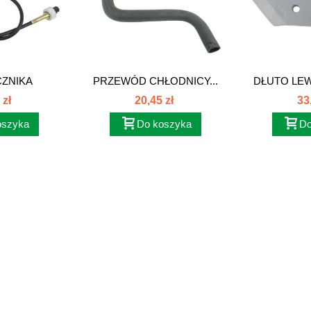
CZNIKA
PRZEWÓD CHŁODNICY...
DŁUTO LEW
 C-330...
 zł
20,45 zł
33
oszyka
Do koszyka
Do