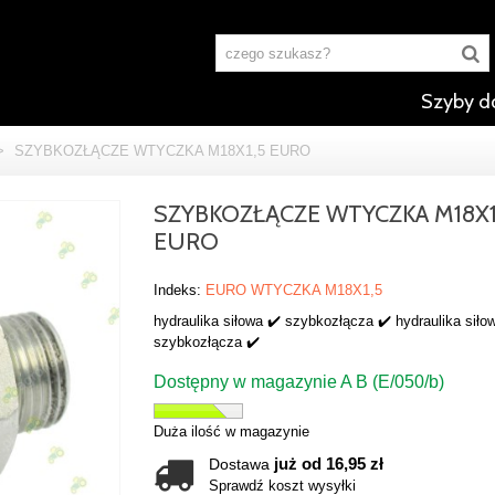
Szyby d
>
SZYBKOZŁĄCZE WTYCZKA M18X1,5 EURO
SZYBKOZŁĄCZE WTYCZKA M18X1
EURO
Indeks:
EURO WTYCZKA M18X1,5
hydraulika siłowa ✔️ szybkozłącza ✔️ hydraulika siło
szybkozłącza ✔️
Dostępny w magazynie A B (E/050/b)
Duża ilość w magazynie
już od 16,95 zł
Dostawa
Sprawdź koszt wysyłki