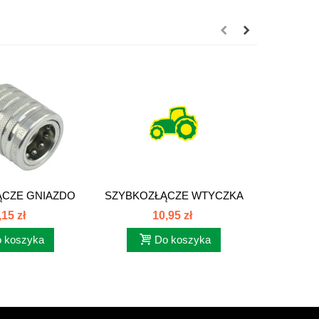
ĄCZE GNIAZDO
SZYBKOZŁĄCZE WTYCZKA
SZYBKO
1,5 EURO
1/2 EURO...
M1
,15 zł
10,95 zł
 koszyka
Do koszyka