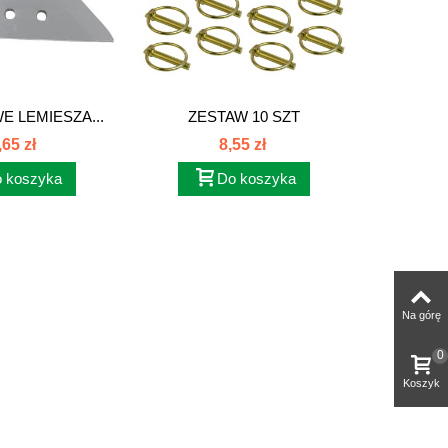
E LEMIESZA...
ZESTAW 10 SZT
PASTA 
ZATYCZEK...
,65 zł
8,55 zł
 koszyka
Do koszyka
Na górę
0
Koszyk