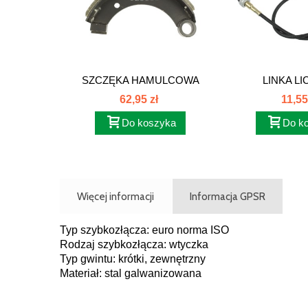
SZCZĘKA HAMULCOWA
LINKA LI
KOMPLETNA...
MOTOGODZIN
62,95 zł
11,55
Do koszyka
Do k
Więcej informacji
Informacja GPSR
Typ szybkozłącza: euro norma ISO
Rodzaj szybkozłącza: wtyczka
Typ gwintu: krótki, zewnętrzny
Materiał: stal galwanizowana