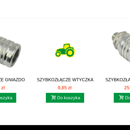
E GNIAZDO
SZYBKOZŁĄCZE WTYCZKA
SZYBKOZŁ
 EURO
M22x1,5 EURO
M22x
 zł
9,85 zł
25
oszyka
Do koszyka
Do