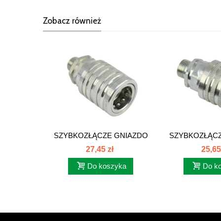
Zobacz również
SZYBKOZŁĄCZE GNIAZDO
SZYBKOZŁĄCZ
M16x1,5...
M18x1,5
27,45 zł
25,65
Do koszyka
Do k